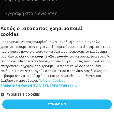
Εγγραφή στο Newsleter
Εγγραφείτε για νέα και ειδικές προσφορές!
Αυτός ο ιστότοπος χρησιμοποιεί
cookies
Προκειμένου να σας εγγυηθούμε μια μοναδική εμπειρία αγορών,
χρησιμοποιούμε cookies για να εξατομικεύσουμε τις διαφημίσεις και το
περιεχόμενο μόνο για εσάς και να βελτιστοποιήσουμε το κατάστημα
Εγγραφείτε
μας.
Κάντε κλικ στο κουμπί «Συμφωνώ»
για να συναινέσετε σε όλα
τα cookies. Μπορείτε να διαλέξετε από τις ρυθμίσεις ποια cookies μας
επιτρέπετε να χρησιμοποιήσουμε. Τα προσωπικά σας δεδομένα
επιθυμούμε να λειτουργούν αποκλειστικά προς δικό σας όφελος με
σεβασμό στην ατομικότητά σας και στην ελευθερία επιλογών σας.
Διαβάστε περισσότερα:
Πολιτική Cookies
ΕΜΦΑΝΙΣΗ ΟΛΩΝ ΤΩΝ ΣΥΝΕΡΓΑΤΩΝ
(1) →
Copyright © 2024, RE-EDITION IKE, All Rights Reserved
ΡΥΘΜΙΣΕΙΣ COOKIES
ΣΥΜΦΩΝΩ