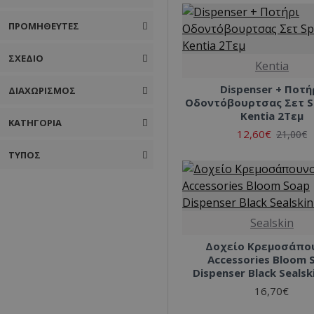
ΠΡΟΜΗΘΕΥΤΈΣ
ΣΧΈΔΙΟ
Kentia
Dispenser + Ποτή
ΔΙΑΧΩΡΙΣΜΌΣ
Οδοντόβουρτσας Σετ Sp
Kentia 2Τεμ
ΚΑΤΗΓΟΡΊΑ
12,60€
21,00€
ΤΎΠΟΣ
Sealskin
Δοχείο Κρεμοσάπο
Accessories Bloom 
Dispenser Black Sealsk
16,70€