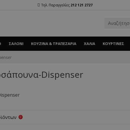
Τηλ. Παραγγελίες
212 121 2727
Ο
ΣΑΛΌΝΙ
ΚΟΥΖΊΝΑ & ΤΡΑΠΕΖΑΡΊΑ
ΧΑΛΙΆ
ΚΟΥΡΤΊΝΕΣ
penser
οσάπουνα-Dispenser
ispenser
οϊόντων
0