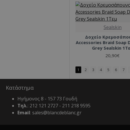
Sealskin
Δοχείο Κρεμοσάπο
Accessories Braid Soap 
Grey Sealskin 1Τ
20,90€
1
2
3
4
5
6
7
Κατάστημα
Ηγήμονος 8 - 157 73 Γουδή
Τηλ
.: 212 121 2727 - 211 218 9595
Email
: sales@blancdeblanc.gr