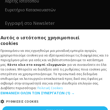
Χάρτης Ιστότοπου
Ευρετήριο Κατασκευαστών
Εγγραφή στο Newsleter
Εγγραφείτε για νέα και ειδικές προσφορές!
Αυτός ο ιστότοπος χρησιμοποιεί
cookies
Προκειμένου να σας εγγυηθούμε μια μοναδική εμπειρία αγορών,
χρησιμοποιούμε cookies για να εξατομικεύσουμε τις διαφημίσεις και το
περιεχόμενο μόνο για εσάς και να βελτιστοποιήσουμε το κατάστημα
Εγγραφείτε
μας.
Κάντε κλικ στο κουμπί «Συμφωνώ»
για να συναινέσετε σε όλα
τα cookies. Μπορείτε να διαλέξετε από τις ρυθμίσεις ποια cookies μας
επιτρέπετε να χρησιμοποιήσουμε. Τα προσωπικά σας δεδομένα
επιθυμούμε να λειτουργούν αποκλειστικά προς δικό σας όφελος με
σεβασμό στην ατομικότητά σας και στην ελευθερία επιλογών σας.
Διαβάστε περισσότερα:
Πολιτική Cookies
ΕΜΦΑΝΙΣΗ ΟΛΩΝ ΤΩΝ ΣΥΝΕΡΓΑΤΩΝ
(1) →
Copyright © 2024, RE-EDITION IKE, All Rights Reserved
ΡΥΘΜΙΣΕΙΣ COOKIES