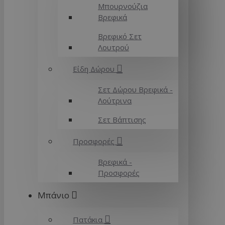
Μπουρνούζια
Βρεφικά
Βρεφικό Σετ
Λουτρού
Είδη Δώρου
Σετ Δώρου Βρεφικά -
Λούτρινα
Σετ Βάπτισης
Προσφορές
Βρεφικά -
Προσφορές
Μπάνιο
Πατάκια