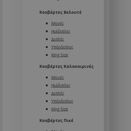
Κουβέρτες Βελουτέ
Μονές
Ημίδιπλες
Διπλές
Υπέρδιπλες
King Size
Κουβέρτες Καλοκαιρινές
Μονές
Ημίδιπλες
Διπλές
Υπέρδιπλες
King Size
Κουβέρτες Πικέ