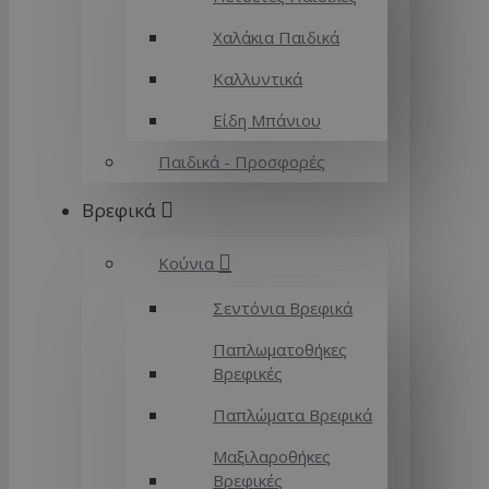
Χαλάκια Παιδικά
Καλλυντικά
Είδη Μπάνιου
Παιδικά - Προσφορές
Βρεφικά
Κούνια
Σεντόνια Βρεφικά
Παπλωματοθήκες
Βρεφικές
Παπλώματα Βρεφικά
Μαξιλαροθήκες
Βρεφικές