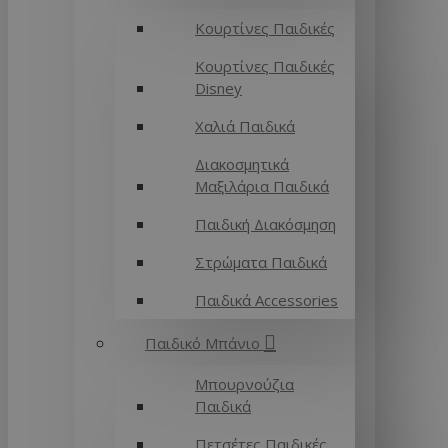
Κουρτίνες Παιδικές
Κουρτίνες Παιδικές
Disney
Χαλιά Παιδικά
Διακοσμητικά
Μαξιλάρια Παιδικά
Παιδική Διακόσμηση
Στρώματα Παιδικά
Παιδικά Accessories
Παιδικό Μπάνιο
Μπουρνούζια
Παιδικά
Πετσέτες Παιδικές