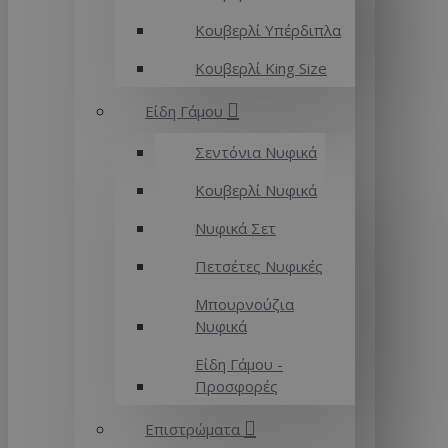
Κουβερλί Υπέρδιπλα
Κουβερλί King Size
Είδη Γάμου
Σεντόνια Νυφικά
Κουβερλί Νυφικά
Νυφικά Σετ
Πετσέτες Νυφικές
Μπουρνούζια
Νυφικά
Είδη Γάμου -
Προσφορές
Επιστρώματα