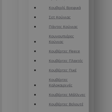
Κουβερλί Βρεφικά
Σετ Κούνιας
Πάντες Κούνιας
Κουνουπιέρες
Κούνιας
Κουβέρτες Fleece
Κουβέρτες Πλεκτές
Κουβέρτες Πικέ
Κουβέρτες
Καλοκαιρινές
Κουβέρτες Μάλλινες
Κουβέρτες Βελουτέ