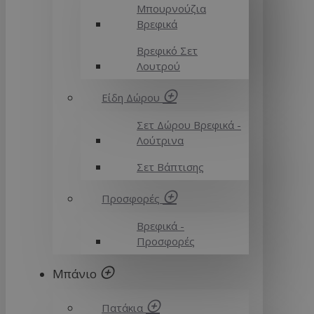
Μπουρνούζια
Βρεφικά
Βρεφικό Σετ
Λουτρού
Είδη Δώρου
Σετ Δώρου Βρεφικά -
Λούτρινα
Σετ Βάπτισης
Προσφορές
Βρεφικά -
Προσφορές
Μπάνιο
Πατάκια