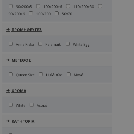
90x200x5
100x200+6
110x200+30
90x200+6
100x200
50x70
ΠΡΟΜΗΘΕΥΤΈΣ
Anna Riska
Palamaiki
White Egg
ΜΈΓΕΘΟΣ
Queen Size
Ημίδιπλα
Μονά
ΧΡΏΜΑ
White
Λευκό
ΚΑΤΗΓΟΡΊΑ