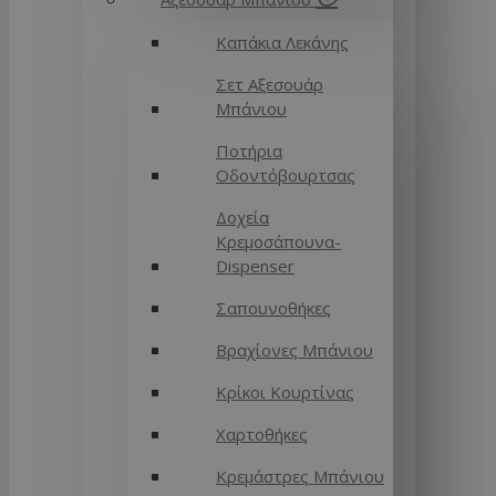
Καπάκια Λεκάνης
Σετ Αξεσουάρ
Μπάνιου
Ποτήρια
Οδοντόβουρτσας
Δοχεία
Κρεμοσάπουνα-
Dispenser
Σαπουνοθήκες
Βραχίονες Μπάνιου
Κρίκοι Κουρτίνας
Χαρτοθήκες
Κρεμάστρες Μπάνιου