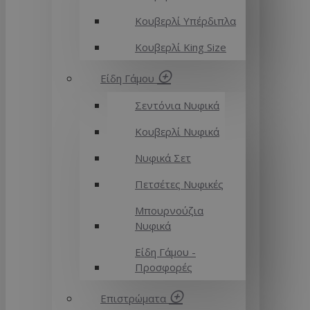
Κουβερλί Υπέρδιπλα
Κουβερλί King Size
Είδη Γάμου
Σεντόνια Νυφικά
Κουβερλί Νυφικά
Νυφικά Σετ
Πετσέτες Νυφικές
Μπουρνούζια
Νυφικά
Είδη Γάμου -
Προσφορές
Επιστρώματα