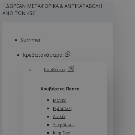
ΔΩΡΕΑΝ ΜΕΤΑΦΟΡΙΚΑ & ΑΝΤΙΚΑΤΑΒΟΛΗ
ΑΝΩ ΤΩΝ 45€
Summer
Κρεβατοκάμαρα
Κουβέρτες
Κουβέρτες Fleece
Μονές
Ημίδιπλες
Διπλές
Υπέρδιπλες
King Size