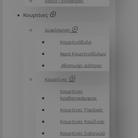
Χαλιά Προσφορές
Κουρτίνες
Διακόσμηση
Κουρτινόξυλα
Άκρα Κουρτινόξυλων
Αξεσουάρ-Δέστρες
Κουρτίνες
Κουρτίνες
Κρεβατοκάμαρας
Κουρτίνες Παιδικές
Κουρτίνες Κουζίνας
Κουρτίνες Σαλονιού