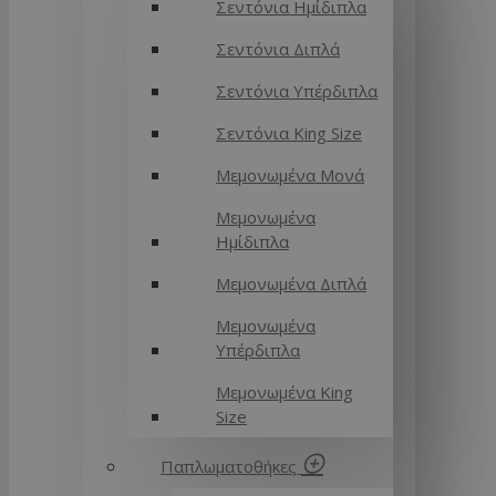
Σεντόνια Ημίδιπλα
Σεντόνια Διπλά
Σεντόνια Υπέρδιπλα
Σεντόνια King Size
Μεμονωμένα Μονά
Μεμονωμένα
Ημίδιπλα
Μεμονωμένα Διπλά
Μεμονωμένα
Υπέρδιπλα
Μεμονωμένα King
Size
Παπλωματοθήκες