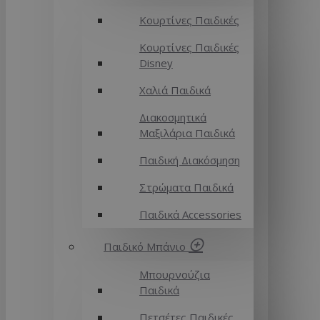
Κουρτίνες Παιδικές
Κουρτίνες Παιδικές
Disney
Χαλιά Παιδικά
Διακοσμητικά
Μαξιλάρια Παιδικά
Παιδική Διακόσμηση
Στρώματα Παιδικά
Παιδικά Accessories
Παιδικό Μπάνιο
Μπουρνούζια
Παιδικά
Πετσέτες Παιδικές