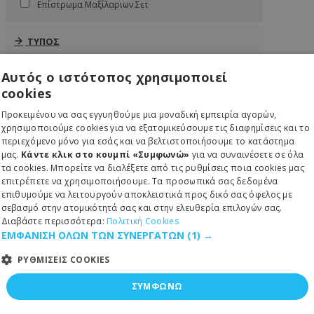
Επίστρωμα Μαξίλαριων Σετ
ΤΎΠΟΣ
Αυτός ο ιστότοπος χρησιμοποιεί
Μαξιλαροθήκες Καπιτονέ
Επιστρώματα
1
cookies
Αδιάβροχα
Επιστρώματα Καπιτονέ
2
1
Προκειμένου να σας εγγυηθούμε μια μοναδική εμπειρία αγορών,
χρησιμοποιούμε cookies για να εξατομικεύσουμε τις διαφημίσεις και το
ΔΙΑΧΩΡΙΣΜΌΣ
περιεχόμενο μόνο για εσάς και να βελτιστοποιήσουμε το κατάστημα
μας.
Κάντε κλικ στο κουμπί «Συμφωνώ»
για να συναινέσετε σε όλα
Μονόχρωμα
τα cookies. Μπορείτε να διαλέξετε από τις ρυθμίσεις ποια cookies μας
επιτρέπετε να χρησιμοποιήσουμε. Τα προσωπικά σας δεδομένα
επιθυμούμε να λειτουργούν αποκλειστικά προς δικό σας όφελος με
ΣΧΈΔΙΟ
σεβασμό στην ατομικότητά σας και στην ελευθερία επιλογών σας.
Διαβάστε περισσότερα:
Πολιτική Cookies
ΕΜΦΑΝΙΣΗ ΟΛΩΝ ΤΩΝ ΣΥΝΕΡΓΑΤΩΝ
(1) →
Μονόχρωμα
ΡΥΘΜΙΣΕΙΣ COOKIES
ΣΥΜΦΩΝΩ
YOUR CART