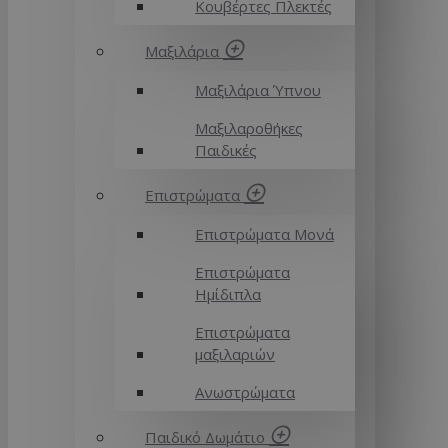
Κουβέρτες Πλεκτές
Μαξιλάρια
Μαξιλάρια Ύπνου
Μαξιλαροθήκες
Παιδικές
Επιστρώματα
Επιστρώματα Μονά
Επιστρώματα
Ημίδιπλα
Επιστρώματα
μαξιλαριών
Ανωστρώματα
Παιδικό Δωμάτιο