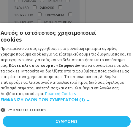
120x200
180x200
240x180
240x200
180Yx200M
180Yx240M
180Πx180Υ
Μ:200 x Υ:180 εκ
Μ:240 x Υ:180 εκ
180x180
Αυτός ο ιστότοπος χρησιμοποιεί
180x240
240Πx180Υ
cookies
Προκειμένου να σας εγγυηθούμε μια μοναδική εμπειρία αγορών,
ΣΧΈΔΙΟ
χρησιμοποιούμε cookies για να εξατομικεύσουμε τις διαφημίσεις και το
περιεχόμενο μόνο για εσάς και να βελτιστοποιήσουμε το κατάστημα
μας.
Κάντε κλικ στο κουμπί «Συμφωνώ»
για να συναινέσετε σε όλα
Μονόχρωμες
Animal
τα cookies. Μπορείτε να διαλέξετε από τις ρυθμίσεις ποια cookies μας
Print
Γεωμετρικό
επιτρέπετε να χρησιμοποιήσουμε. Τα προσωπικά σας δεδομένα
Ζωάκια
Καρδιές
επιθυμούμε να λειτουργούν αποκλειστικά προς δικό σας όφελος με
σεβασμό στην ατομικότητά σας και στην ελευθερία επιλογών σας.
Μονόχρωμα
Μοντέρνο
Διαβάστε περισσότερα:
Πολιτική Cookies
Πουά
Ριγέ
Φλοράλ
ΕΜΦΑΝΙΣΗ ΟΛΩΝ ΤΩΝ ΣΥΝΕΡΓΑΤΩΝ
(1) →
Εμπριμέ
ΡΥΘΜΙΣΕΙΣ COOKIES
ΠΡΟΜΗΘΕΥΤΈΣ
ΣΥΜΦΩΝΩ
Polo Club
Elemental By