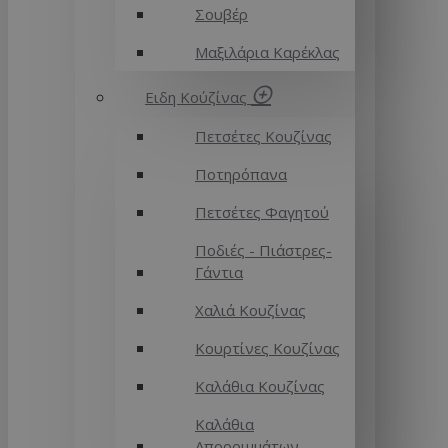
Σουβέρ
Μαξιλάρια Καρέκλας
Ειδη Κούζίνας
Πετσέτες Κουζίνας
Ποτηρόπανα
Πετσέτες Φαγητού
Ποδιές - Πιάστρες-
Γάντια
Χαλιά Κουζίνας
Κουρτίνες Κουζίνας
Καλάθια Κουζίνας
Καλάθια
Απορριμμάτων