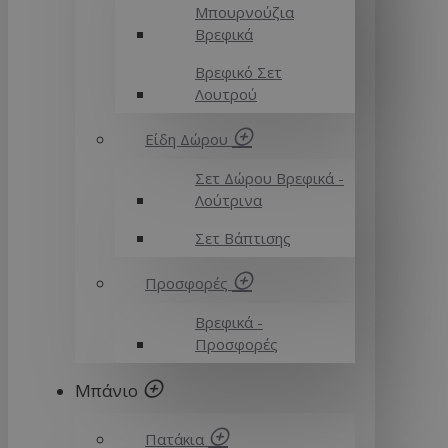
Μπουρνούζια
Βρεφικά
Βρεφικό Σετ
Λουτρού
Είδη Δώρου
Σετ Δώρου Βρεφικά -
Λούτρινα
Σετ Βάπτισης
Προσφορές
Βρεφικά -
Προσφορές
Μπάνιο
Πατάκια