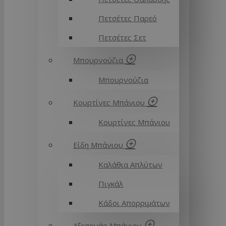
Πετσέτες Παρεό
Πετσέτες Σετ
Μπουρνούζια
Μπουρνούζια
Κουρτίνες Μπάνιου
Κουρτίνες Μπάνιου
Είδη Μπάνιου
Καλάθια Απλύτων
Πιγκάλ
Κάδοι Απορριμάτων
Αξεσουάρ Μπάνιου