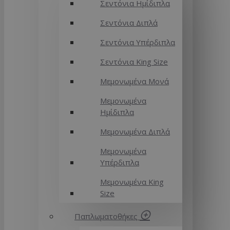
Σεντόνια Ημίδιπλα
Σεντόνια Διπλά
Σεντόνια Υπέρδιπλα
Σεντόνια King Size
Μεμονωμένα Μονά
Μεμονωμένα
Ημίδιπλα
Μεμονωμένα Διπλά
Μεμονωμένα
Υπέρδιπλα
Μεμονωμένα King
Size
Παπλωματοθήκες