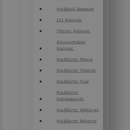
Κουβερλί Βρεφικά
Σετ Κούνιας
Πάντες Κούνιας
Κουνουπιέρες
Κούνιας
Κουβέρτες Fleece
Κουβέρτες Πλεκτές
Κουβέρτες Πικέ
Κουβέρτες
Καλοκαιρινές
Κουβέρτες Μάλλινες
Κουβέρτες Βελουτέ