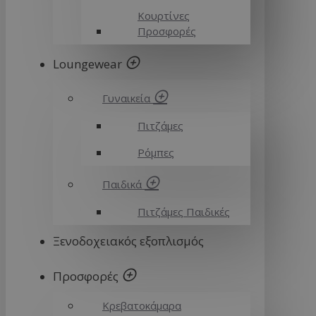
Κουρτίνες
Προσφορές
Loungewear
Γυναικεία
Πιτζάμες
Ρόμπες
Παιδικά
Πιτζάμες Παιδικές
Ξενοδοχειακός εξοπλισμός
Προσφορές
Κρεβατοκάμαρα