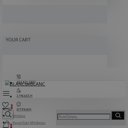
YOUR CART
212 121 2727
ΣΎΝΔΕΣΗ
0
ΕΓΓΡΑΦΉ
Μπάνιο
Κουρτίνες Μπάνιου
0