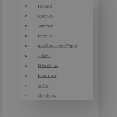
Παιδικό
Βρεφικό
Summer
Μπάνιο
Κουζίνα-Τραπεζαρία
Σαλόνι
Είδη Γάμου
Κουρτίνες
Χαλιά
Christmas