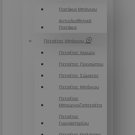
Πατάκια Μπάνιου
Αντιολισθητικά
Πατάκια
Πετσέτες Μπάνιου
Πετσέτες Χεριών
Πετσέτες Προσώπου
Πετσέτες Σώματος
Πετσέτες Μπάνιου
Πετσέτες
Μπουρνοζοπετσέτα
Πετσέτες
Γυμναστηρίου
Πετσέτες Θαλάσσης