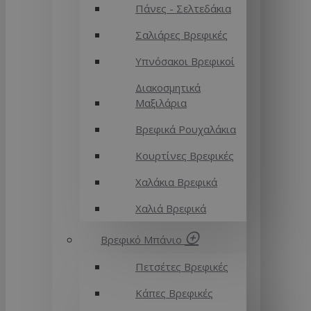
Πάνες - Σελτεδάκια
Σαλιάρες Βρεφικές
Υπνόσακοι Βρεφικοί
Διακοσμητικά
Μαξιλάρια
Βρεφικά Ρουχαλάκια
Κουρτίνες Βρεφικές
Χαλάκια Βρεφικά
Χαλιά Βρεφικά
Βρεφικό Μπάνιο
Πετσέτες Βρεφικές
Κάπες Βρεφικές