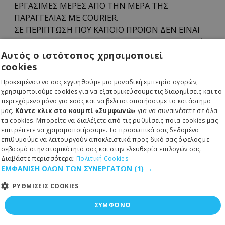
ΕΡΓΆΣΙΜΕΣ ΜΈΡΕΣ ΑΠΌ ΤΗΝ ΜΈΡΑ ΤΗΣ
ΠΑΡΑΓΓΕΛΊΑΣ ΜΕ COURIER.
ΣΕ ΠΕΡΊΠΤΩΣΗ ΠΟΥ ΚΆΠΟΙΟ ΠΡΟΪΌΝ ΔΕΝ ΕΊΝΑΙ
ΔΙΑΘΈΣΙΜΟ ΘΑ ΣΑΣ ΕΝΗΜΕΡΏΣΟΥΜΕ ΜΕ EMAIL Ή Τ
ΗΛΕΦΩΝΙΚΏΣ ΓΙΑ ΤΗΝ ΠΟΡΕΊΑ ΤΗΣ Π
Αυτός ο ιστότοπος χρησιμοποιεί
ΑΡΑΓΓΕΛΊΑΣ ΣΑΣ.
cookies
ΌΛΕΣ ΟΙ ΤΙΜΈΣ ΣΥΜΠΕΡΙΛΑΜΒΆΝΟΥΝ ΦΠΑ.
Προκειμένου να σας εγγυηθούμε μια μοναδική εμπειρία αγορών,
ΜΕ ΤΗΝ ΟΛΟΚΛΉΡΩΣΗ ΤΗΣ ΠΑΡΑΓΓΕΛΊΑΣ ΣΑΣ
χρησιμοποιούμε cookies για να εξατομικεύσουμε τις διαφημίσεις και το
ΑΠΟΣΤΈΛΛΕΤΑΙ ΑΥΤΌΜΑΤΑ ΜΉΝΥΜΑ
περιεχόμενο μόνο για εσάς και να βελτιστοποιήσουμε το κατάστημα
μας.
Κάντε κλικ στο κουμπί «Συμφωνώ»
για να συναινέσετε σε όλα
ΗΛΕΚΤΡΟΝΙΚΟΎ ΤΑΧΥΔΡΟΜΕΊΟΥ ΜΕ ΤΗΝ
τα cookies. Μπορείτε να διαλέξετε από τις ρυθμίσεις ποια cookies μας
ΑΝΆΛΥΣΗ ΤΗΣ ΠΑΡΑΓΓΕΛΊΑΣ ΣΑΣ.
επιτρέπετε να χρησιμοποιήσουμε. Τα προσωπικά σας δεδομένα
επιθυμούμε να λειτουργούν αποκλειστικά προς δικό σας όφελος με
ΓΙΑ ΑΓΟΡΈΣ ΆΝΩ ΤΩΝ 49€
Η ΑΠΟΣΤΟΛΉ
σεβασμό στην ατομικότητά σας και στην ελευθερία επιλογών σας.
Διαβάστε περισσότερα:
Πολιτική Cookies
ΕΊΝΑΙ
ΔΩΡΕΑΝ.
ΕΜΦΑΝΙΣΗ ΟΛΩΝ ΤΩΝ ΣΥΝΕΡΓΑΤΩΝ
(1) →
H ΠΑΡΆΔΟΣΗ ΤΩΝ ΠΡΟΪΌΝΤΩΝ ΣΤΟ ΧΏΡΟ
ΡΥΘΜΙΣΕΙΣ COOKIES
ΣΑΣ ΓΊΝΕΤΑΙ ΜΕ ΕΤΑΙΡΊΑ ΤΑΧΥΜΕΤΑΦΟΡΏΝ
(COURIER). ΓΙΑ ΚΆΠΟΙΕΣ ΑΠΟΜΑΚΡΥΣΜΈΝΕΣ
ΣΥΜΦΩΝΩ
ΠΕΡΙΟΧΈΣ Ο ΧΡΌΝΟΣ ΠΑΡΆΔΟΣΗΣ ΜΠΟΡΕΊ