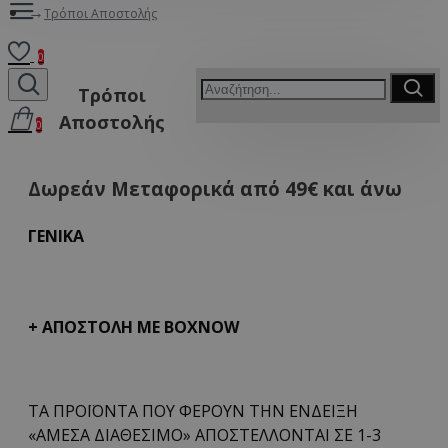
Τρόποι Αποστολής
0
Τρόποι
Αποστολής
0
Δωρεάν Μεταφορικά από 49€ και άνω
ΓΕΝΙΚΑ
+ ΑΠΟΣΤΟΛΗ ΜΕ BOXNOW
ΤΑ ΠΡΟΪΌΝΤΑ ΠΟΥ ΦΈΡΟΥΝ ΤΗΝ ΈΝΔΕΙΞΗ
«ΑΜΕΣΑ ΔΙΑΘΕΣΙΜΟ» ΑΠΟΣΤΈΛΛΟΝΤΑΙ ΣΕ 1-3