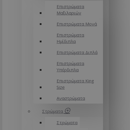
Επιστρώματα
Μαξιλαριών
Επιστρώματα Μονά
Επιστρώματα
Ημίδιπλα
Επιστρώματα Διπλά
Επιστρώματα
Υπέρδιπλα
Επιστρώματα King
Size
Αναστρώματα
Στρώματα
Στρώματα