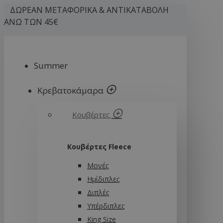
ΔΩΡΕΑΝ ΜΕΤΑΦΟΡΙΚΑ & ΑΝΤΙΚΑΤΑΒΟΛΗ
ΑΝΩ ΤΩΝ 45€
Summer
Κρεβατοκάμαρα
Κουβέρτες
Κουβέρτες Fleece
Μονές
Ημίδιπλες
Διπλές
Υπέρδιπλες
King Size