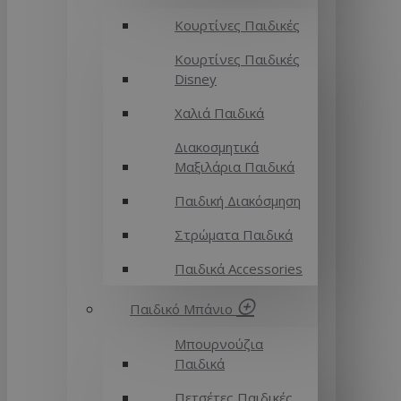
Κουρτίνες Παιδικές
Κουρτίνες Παιδικές
Disney
Χαλιά Παιδικά
Διακοσμητικά
Μαξιλάρια Παιδικά
Παιδική Διακόσμηση
Στρώματα Παιδικά
Παιδικά Accessories
Παιδικό Μπάνιο
Μπουρνούζια
Παιδικά
Πετσέτες Παιδικές