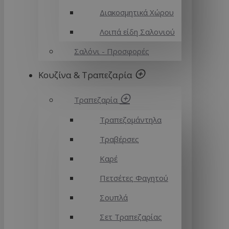
Διακοσμητικά Χώρου
Λοιπά είδη Σαλονιού
Σαλόνι - Προσφορές
Κουζίνα & Τραπεζαρία
Τραπεζαρία
Τραπεζομάντηλα
Τραβέρσες
Καρέ
Πετσέτες Φαγητού
Σουπλά
Σετ Τραπεζαρίας