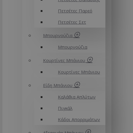
Πετσέτες Παρεό
Πετσέτες Σετ
Μπουρνούζια
Μπουρνούζια
Κουρτίνες Μπάνιου
Κουρτίνες Μπάνιου
Είδη Μπάνιου
Καλάθια Απλύτων
Πιγκάλ
Κάδοι Απορριμάτων
Αξεσουάρ Μπάνιου