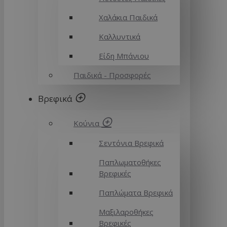
Χαλάκια Παιδικά
Καλλυντικά
Είδη Μπάνιου
Παιδικά - Προσφορές
Βρεφικά
Κούνια
Σεντόνια Βρεφικά
Παπλωματοθήκες
Βρεφικές
Παπλώματα Βρεφικά
Μαξιλαροθήκες
Βρεφικές