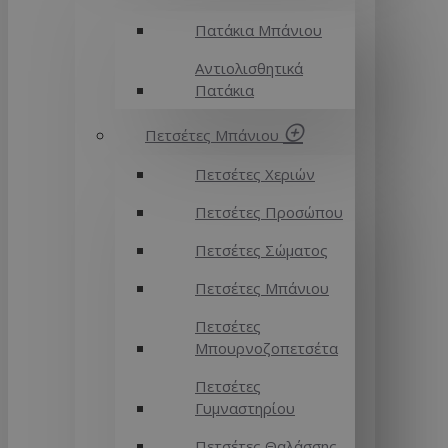
Πατάκια Μπάνιου
Αντιολισθητικά
Πατάκια
Πετσέτες Μπάνιου
Πετσέτες Χεριών
Πετσέτες Προσώπου
Πετσέτες Σώματος
Πετσέτες Μπάνιου
Πετσέτες
Μπουρνοζοπετσέτα
Πετσέτες
Γυμναστηρίου
Πετσέτες Θαλάσσης