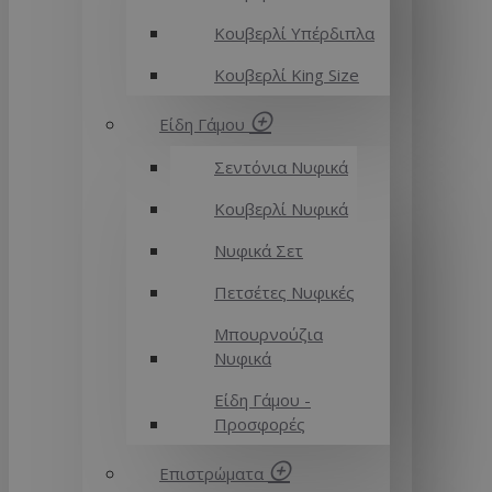
Κουβερλί Υπέρδιπλα
Κουβερλί King Size
Είδη Γάμου
Σεντόνια Νυφικά
Κουβερλί Νυφικά
Νυφικά Σετ
Πετσέτες Νυφικές
Μπουρνούζια
Νυφικά
Είδη Γάμου -
Προσφορές
Επιστρώματα