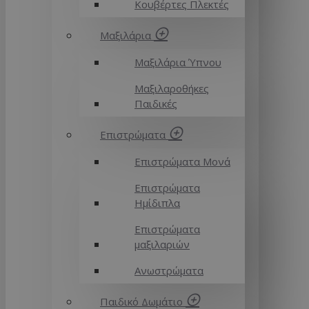
Κουβέρτες Πλεκτές
Μαξιλάρια
Μαξιλάρια Ύπνου
Μαξιλαροθήκες
Παιδικές
Επιστρώματα
Επιστρώματα Μονά
Επιστρώματα
Ημίδιπλα
Επιστρώματα
μαξιλαριών
Ανωστρώματα
Παιδικό Δωμάτιο