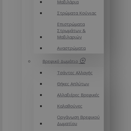
Μαξιλάρια
Στρώματα Κούνιας
Επιστρώματα
Στρωμάτων &
Μαξιλαριών
Αναστρώματα
Βρεφικό Δωμάτιο
Τσάντες Αλλαγής
Θήκες Απλύτων
Αλλαξιέρες Βρεφικές
Καλαθούνες
Οργάνωση Βρεφικού
Δωματίου