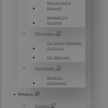
Μπουρνούζια
Βρεφικά
Βρεφικό Σετ
Λουτρού
Είδη Δώρου
Σετ Δώρου Βρεφικά -
Λούτρινα
Σετ Βάπτισης
Προσφορές
Βρεφικά -
Προσφορές
Μπάνιο
Πατάκια