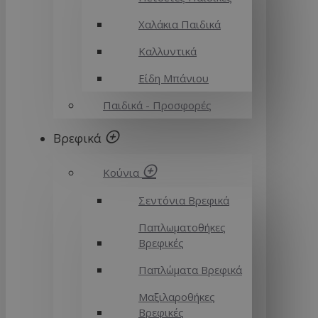
Χαλάκια Παιδικά
Καλλυντικά
Είδη Μπάνιου
Παιδικά - Προσφορές
Βρεφικά
Κούνια
Σεντόνια Βρεφικά
Παπλωματοθήκες
Βρεφικές
Παπλώματα Βρεφικά
Μαξιλαροθήκες
Βρεφικές