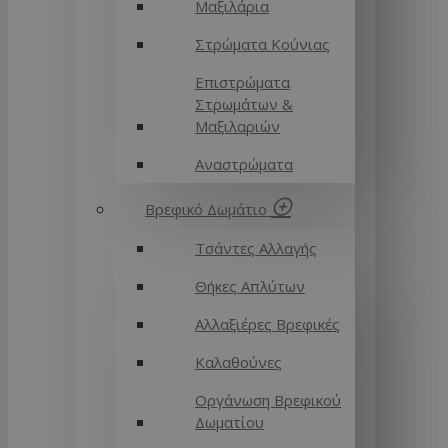
Μαξιλάρια
Στρώματα Κούνιας
Επιστρώματα
Στρωμάτων &
Μαξιλαριών
Αναστρώματα
Βρεφικό Δωμάτιο
Τσάντες Αλλαγής
Θήκες Απλύτων
Αλλαξιέρες Βρεφικές
Καλαθούνες
Οργάνωση Βρεφικού
Δωματίου