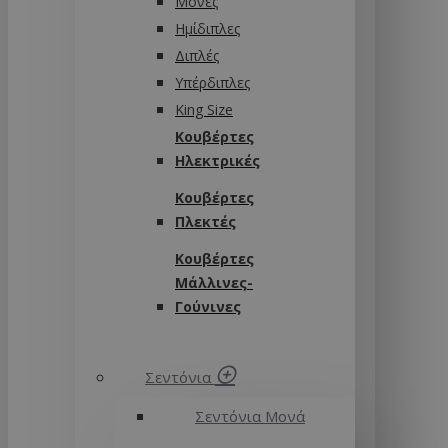
Μονές
Ημίδιπλες
Διπλές
Υπέρδιπλες
King Size
Κουβέρτες
Ηλεκτρικές
Κουβέρτες
Πλεκτές
Κουβέρτες
Μάλλινες-
Γούνινες
Σεντόνια
Σεντόνια Μονά