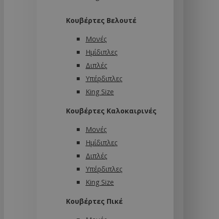
Κουβέρτες Βελουτέ
Μονές
Ημίδιπλες
Διπλές
Υπέρδιπλες
King Size
Κουβέρτες Καλοκαιρινές
Μονές
Ημίδιπλες
Διπλές
Υπέρδιπλες
King Size
Κουβέρτες Πικέ