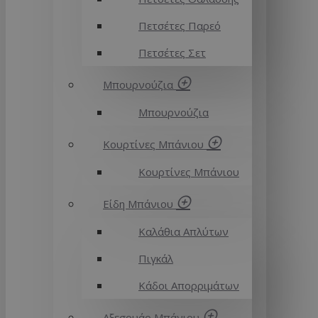
Πετσέτες Παρεό
Πετσέτες Σετ
Μπουρνούζια
Μπουρνούζια
Κουρτίνες Μπάνιου
Κουρτίνες Μπάνιου
Είδη Μπάνιου
Καλάθια Απλύτων
Πιγκάλ
Κάδοι Απορριμάτων
Αξεσουάρ Μπάνιου