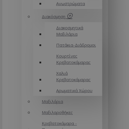
Ανωστρώματα
Διακόσμηση
Διακοσμητικά
Μαξιλάρια
Πατάκια-Διάδρομοι
Κουρτίνες
Κρεβατοκάμαρας
Χαλιά
Κρεβατοκάμαρας
Αρωματικά Χώρου
Μαξιλάρια
Μαξιλαροθήκες
Κρεβατοκάμαρα -