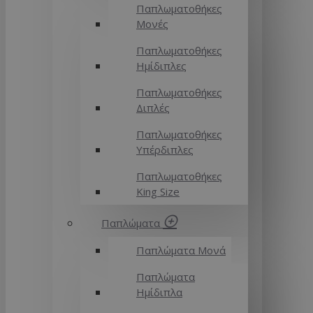
Παπλωματοθήκες
Μονές
Παπλωματοθήκες
Ημίδιπλες
Παπλωματοθήκες
Διπλές
Παπλωματοθήκες
Υπέρδιπλες
Παπλωματοθήκες
King Size
Παπλώματα
Παπλώματα Μονά
Παπλώματα
Ημίδιπλα