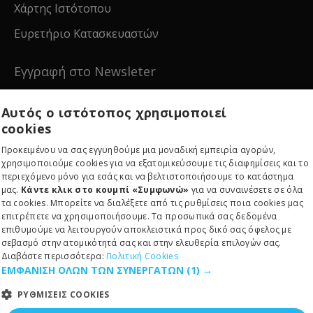
Χάρτης Ιστότοπου
Ευρετήριο Κατασκευαστών
Εγγραφή στο Newsleter
Εγγραφείτε για νέα και ειδικές προσφορές!
Αυτός ο ιστότοπος χρησιμοποιεί
cookies
Προκειμένου να σας εγγυηθούμε μια μοναδική εμπειρία αγορών,
χρησιμοποιούμε cookies για να εξατομικεύσουμε τις διαφημίσεις και το
περιεχόμενο μόνο για εσάς και να βελτιστοποιήσουμε το κατάστημα
Εγγραφείτε
μας.
Κάντε κλικ στο κουμπί «Συμφωνώ»
για να συναινέσετε σε όλα
τα cookies. Μπορείτε να διαλέξετε από τις ρυθμίσεις ποια cookies μας
επιτρέπετε να χρησιμοποιήσουμε. Τα προσωπικά σας δεδομένα
επιθυμούμε να λειτουργούν αποκλειστικά προς δικό σας όφελος με
σεβασμό στην ατομικότητά σας και στην ελευθερία επιλογών σας.
Διαβάστε περισσότερα:
Πολιτική Cookies
ΕΜΦΑΝΙΣΗ ΟΛΩΝ ΤΩΝ ΣΥΝΕΡΓΑΤΩΝ
(1) →
Copyright © 2024, RE-EDITION IKE, All Rights Reserved
ΡΥΘΜΙΣΕΙΣ COOKIES