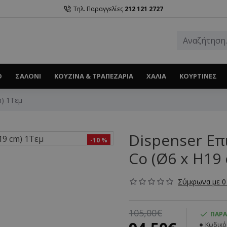
Τηλ. Παραγγελίες
212 121 2727
Ο
ΣΑΛΌΝΙ
ΚΟΥΖΊΝΑ & ΤΡΑΠΕΖΑΡΊΑ
ΧΑΛΙΆ
ΚΟΥΡΤΊΝΕΣ
m) 1Τεμ
Dispenser Επ
-10 %
Co (Ø6 x H19
Σύμφωνα με 0 
105,00€
ΠΑΡΆ
Κωδικό