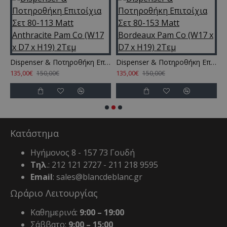
ηροθήκη Επιτοίχια Σετ 80-103 Matt Beige Pam Co (W17 x D7 x H19) 2Τεμ
Dispenser & Ποτηροθήκη Επιτοίχια Σετ 80-113 Matt Anthracite Pam Co (W17 x D7 x H19) 2Τεμ
Dispenser & Ποτηροθήκη Επιτοίχια Σετ 80-153 Matt Bordeaux Pam Co (W17 x D7 x H19) 2Τεμ
135,00€
135,00€
1
150,00€
150,00€
Κατάστημα
Ηγήμονος 8 - 157 73 Γουδή
Τηλ
.: 212 121 2727 - 211 218 9595
Email
: sales@blancdeblanc.gr
Ωράριο Λειτουργίας
Καθημερινά:
9:00 – 19:00
Σάββατο:
9:00 – 15:00