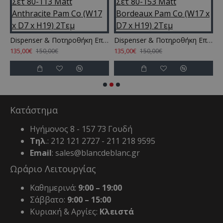
ηροθήκη Επιτοίχια Σετ 80-103 Matt Beige Pam Co (W17 x D7 x H19) 2Τεμ
Dispenser & Ποτηροθήκη Επιτοίχια Σετ 80-113 Matt Anthracite Pam Co (W17 x D7 x H19) 2Τεμ
Dispenser & Ποτηροθήκη Επιτοίχια Σετ 80-153 Matt Bordeaux Pam Co (W17 x D7 x H19) 2Τεμ
135,00€
135,00€
1
150,00€
150,00€
Κατάστημα
Ηγήμονος 8 - 157 73 Γουδή
Τηλ
.: 212 121 2727 - 211 218 9595
Email
: sales@blancdeblanc.gr
Ωράριο Λειτουργίας
Καθημερινά:
9:00 – 19:00
Σάββατο:
9:00 – 15:00
Κυριακή & Αργίες:
Κλειστά