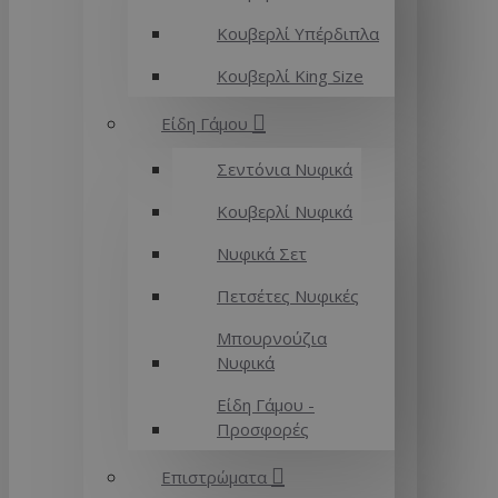
Κουβερλί Υπέρδιπλα
Κουβερλί King Size
Είδη Γάμου
Σεντόνια Νυφικά
Κουβερλί Νυφικά
Νυφικά Σετ
Πετσέτες Νυφικές
Μπουρνούζια
Νυφικά
Είδη Γάμου -
Προσφορές
Επιστρώματα