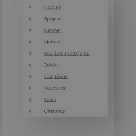
Παιδικό
Βρεφικό
Summer
Μπάνιο
Κουζίνα-Τραπεζαρία
Σαλόνι
Είδη Γάμου
Κουρτίνες
Χαλιά
Christmas