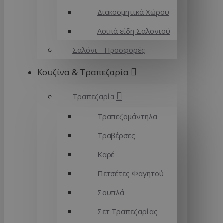
Διακοσμητικά Χώρου
Λοιπά είδη Σαλονιού
Σαλόνι - Προσφορές
Κουζίνα & Τραπεζαρία
Τραπεζαρία
Τραπεζομάντηλα
Τραβέρσες
Καρέ
Πετσέτες Φαγητού
Σουπλά
Σετ Τραπεζαρίας