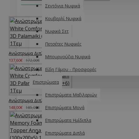
Σεντόνια Νυφικά
Κουβερλί Νυφικά
Νυφικά Σετ
Πετσέτες Νυφικές
Ανώστρωμα Διπλό White Comfort Top Foam 3D Palamaiki (140x200+6) 1Τεμ
Μπουρνούζια Νυφικά
137,60€
172,00€
Είδη Γάμου - Προσφορές
Επιστρώματα
Επιστρώματα Μαξιλαριών
Ανώστρωμα Διπλό White Comfort Top Foam 3D Palamaiki (150x200+6) 1Τεμ
148,00€
Επιστρώματα Μονά
185,00€
Επιστρώματα Ημίδιπλα
Επιστρώματα Διπλά