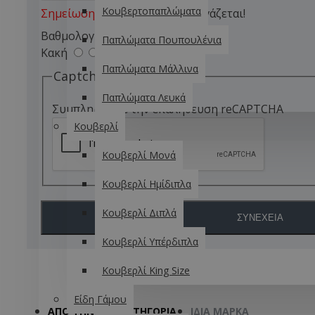
Κουβερτοπαπλώματα
Σημείωση:
η HTML δεν επεξεργάζεται!
Βαθμολογία
Παπλώματα Πουπουλένια
Κακή
Καλή
Παπλώματα Μάλλινα
Captcha
Παπλώματα Λευκά
Συμπληρώστε την επαλήθευση reCAPTCHA
Κουβερλί
Κουβερλί Μονά
Κουβερλί Ημίδιπλα
Κουβερλί Διπλά
ΣΥΝΈΧΕΙΑ
Κουβερλί Υπέρδιπλα
Κουβερλί King Size
Είδη Γάμου
ΑΠΌ ΤΗΝ ΊΔΙΑ ΚΑΤΗΓΌΡΙΑ
ΊΔΙΑ ΜΆΡΚΑ