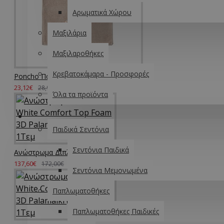
Αρωματικά Χώρου
Μαξιλάρια
Μαξιλαροθήκες
Κρεβατοκάμαρα - Προσφορές
Poncho Παιδικό Baby Bath Rab Cotton Palamaiki (70x120) 1Τεμ
23,12€
28,90€
Όλα τα προϊόντα
ΠΑΙΔΙΚΆ
Παιδικά Σεντόνια
Σεντόνια Παιδικά
Ανώστρωμα Διπλό White Comfort Top Foam 3D Palamaiki (140x200+6) 1Τεμ
137,60€
172,00€
Σεντόνια Μεμονωμένα
Παπλωματοθήκες
Παπλωματοθήκες Παιδικές