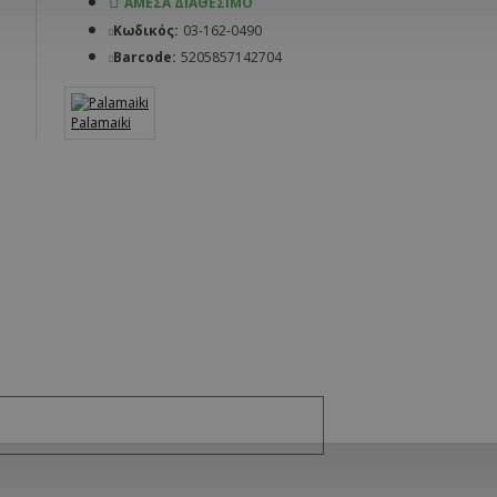
ΆΜΕΣΑ ΔΙΑΘΈΣΙΜΟ
Κωδικός:
03-162-0490
Barcode:
5205857142704
Palamaiki