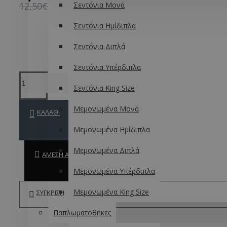
12,50€
Σεντόνια Μονά
King Size
Σεντόνια Ημίδιπλα
Κουβέρτες Πικέ
Σεντόνια Διπλά
Μονές
Ημίδιπλες
Σεντόνια Υπέρδιπλα
Διπλές
Σεντόνια King Size
Υπέρδιπλες
King Size
Μεμονωμένα Μονά
ΚΑΛΆΘΙ
Κουβέρτες Ηλεκτρικές
Μεμονωμένα Ημίδιπλα
Κουβέρτες Πλεκτές
Μεμονωμένα Διπλά
Κουβέρτες Μάλλινες-Γούνινες
ΆΜΕΣΗ ΑΓΟΡΆ
Μεμονωμένα Υπέρδιπλα
Μεμονωμένα King Size
ΣΎΓΚΡΙΣΗ
Παπλωματοθήκες