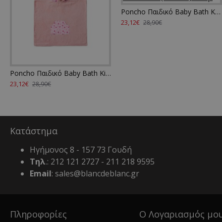
Poncho Παιδικό Baby Bath Koala Cotton Palamaiki (70x120) 1Τεμ
23,12€
28,90€
Poncho Παιδικό Baby Bath Kitty Cotton Palamaiki (70x120) 1Τεμ
23,12€
28,90€
Κατάστημα
Ηγήμονος 8 - 157 73 Γουδή
Τηλ
.: 212 121 2727 - 211 218 9595
Email
: sales@blancdeblanc.gr
Πληροφορίες
Ο Λογαριασμός μο