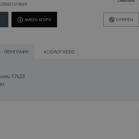
5205857310639
ΆΜΕΣΗ ΑΓΟΡΆ
ΣΎΓΚΡΙΣΗ
ΠΕΡΙΓΡΑΦΉ
ΑΞΙΟΛΟΓΉΣΕΙΣ
νιου 17x23
κι