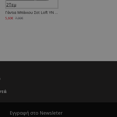
Γάντια Μπάνιου Σετ Loft YN 25 Animals Yellow Cotton Kentia (15x22) 2Τεμ
5,60€
7,00€
0
στά
Εγγραφή στο Newsleter