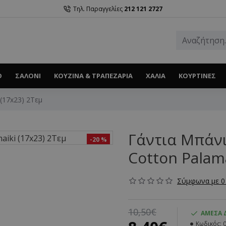
Τηλ. Παραγγελίες
212 121 2727
Ο
ΣΑΛΌΝΙ
ΚΟΥΖΊΝΑ & ΤΡΑΠΕΖΑΡΊΑ
ΧΑΛΙΆ
ΚΟΥΡΤΊΝΕΣ
(17x23) 2Τεμ
Γάντια Μπάνι
-20 %
Cotton Palama
Σύμφωνα με 0 
10,50€
ΆΜΕΣΑ 
Κωδικός: