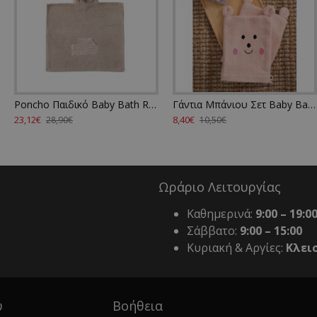
Poncho Παιδικό Baby Bath Rab Cotton Palamaiki (70x120) 1Τεμ
Γάντια Μπάνιου Σετ Baby Bath BG100 Pink Cotton Palamaiki (17x23) 2Τεμ
23,12€
8,40€
28,90€
10,50€
Ωράριο Λειτουργίας
Καθημερινά:
9:00 – 19:0
Σάββατο:
9:00 – 15:00
Κυριακή & Αργίες:
Κλει
υ
Βοήθεια