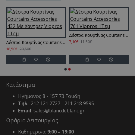
Δέστρα Κουρτίνας Courtains Accessories 761 Viopros 1Τεμ
7,10€
11,50€
me Κρεμαστό Accessories Amarosa Cotton Rythmos (50x50) 1Τεμ
Δέστρα Κουρτίνας Courtains Accessories 432 Με Χάντρες Viopros 1Τεμ
18,50€
29,50€
Κατάστημα
Ηγήμονος 8 - 157 73 Γουδή
Τηλ
.: 212 121 2727 - 211 218 9595
Email
: sales@blancdeblanc.gr
Ωράριο Λειτουργίας
Καθημερινά:
9:00 – 19:00