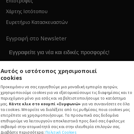
Επιστροφές
Χάρτης Ιστότοπου
Ευρετήριο Κατασκευαστών
Εγγραφή στο Newsleter
Εγγραφείτε για νέα και ειδικές προσφορές!
Αυτός ο ιστότοπος χρησιμοποιεί
cookies
Εγγραφείτε
Προκειμένου να σας εγγυηθούμε μια μοναδική εμπειρία αγορών,
χρησιμοποιούμε cookies για να εξατομικεύσουμε τις διαφημίσεις και το
περιεχόμενο μόνο για εσάς και να βελτιστοποιήσουμε το κατάστημα
μας.
Κάντε κλικ στο κουμπί «Συμφωνώ»
για να συναινέσετε σε όλα
τα cookies. Μπορείτε να διαλέξετε από τις ρυθμίσεις ποια cookies μας
επιτρέπετε να χρησιμοποιήσουμε. Τα προσωπικά σας δεδομένα
επιθυμούμε να λειτουργούν αποκλειστικά προς δικό σας όφελος με
σεβασμό στην ατομικότητά σας και στην ελευθερία επιλογών σας.
Copyright © 2024, RE-EDITION IKE, All Rights Reserved
Διαβάστε περισσότερα:
Πολιτική Cookies