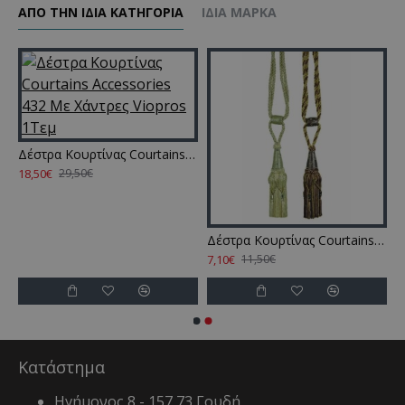
ΑΠΌ ΤΗΝ ΊΔΙΑ ΚΑΤΗΓΌΡΙΑ
ΊΔΙΑ ΜΆΡΚΑ
Δέστρα Κουρτίνας Courtains Accessories 432 Με Χάντρες Viopros 1Τεμ
18,50€
29,50€
me Κρεμαστό Accessories Amarosa Cotton Rythmos (35x45) 1Τεμ
Δέστρα Κουρτίνας Courtains Accessories 761 Viopros 1Τεμ
7,10€
11,50€
Κατάστημα
Ηγήμονος 8 - 157 73 Γουδή