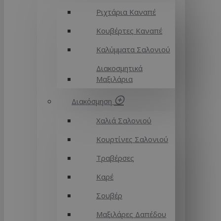
Ριχτάρια Καναπέ
Κουβέρτες Καναπέ
Καλύμματα Σαλονιού
Διακοσμητικά
Μαξιλάρια
Διακόσμηση
Χαλιά Σαλονιού
Κουρτίνες Σαλονιού
Τραβέρσες
Καρέ
Σουβέρ
Μαξιλάρες Δαπέδου