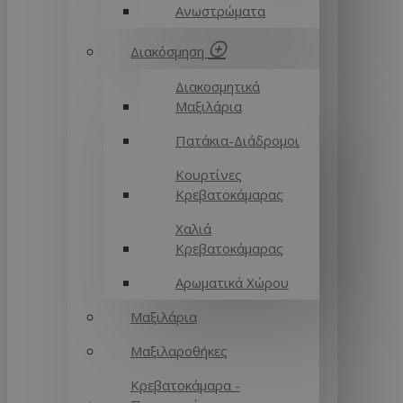
Ανωστρώματα
Διακόσμηση
Διακοσμητικά
Μαξιλάρια
Πατάκια-Διάδρομοι
Κουρτίνες
Κρεβατοκάμαρας
Χαλιά
Κρεβατοκάμαρας
Αρωματικά Χώρου
Μαξιλάρια
Μαξιλαροθήκες
Κρεβατοκάμαρα -