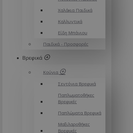
Χαλάκια Παιδικά
Καλλυντικά
Είδη Μπάνιου
Παιδικά - Προσφορές
Βρεφικά
Κούνια
Σεντόνια Βρεφικά
Παπλωματοθήκες
Βρεφικές
Παπλώματα Βρεφικά
Μαξιλαροθήκες
Βρεφικές