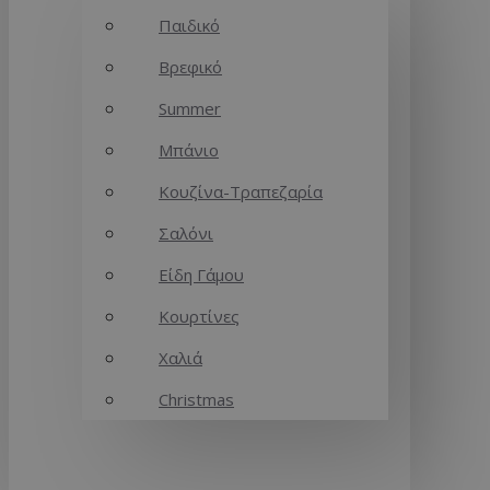
Παιδικό
Βρεφικό
Summer
Μπάνιο
Κουζίνα-Τραπεζαρία
Σαλόνι
Είδη Γάμου
Κουρτίνες
Χαλιά
Christmas