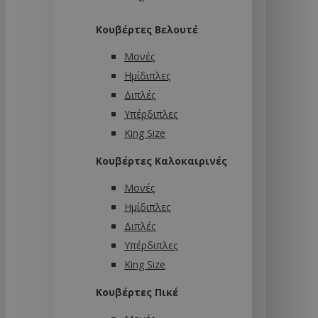
Κουβέρτες Βελουτέ
Μονές
Ημίδιπλες
Διπλές
Υπέρδιπλες
King Size
Κουβέρτες Καλοκαιρινές
Μονές
Ημίδιπλες
Διπλές
Υπέρδιπλες
King Size
Κουβέρτες Πικέ