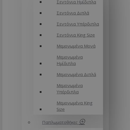
Σεντόνια Ημίδιπλα
Σεντόνια Διπλά
Σεντόνια Υπέρδιπλα
Σεντόνια King Size
Μεμονωμένα Μονά
Μεμονωμένα
Ημίδιπλα
Μεμονωμένα Διπλά
Μεμονωμένα
Υπέρδιπλα
Μεμονωμένα King
Size
Παπλωματοθήκες