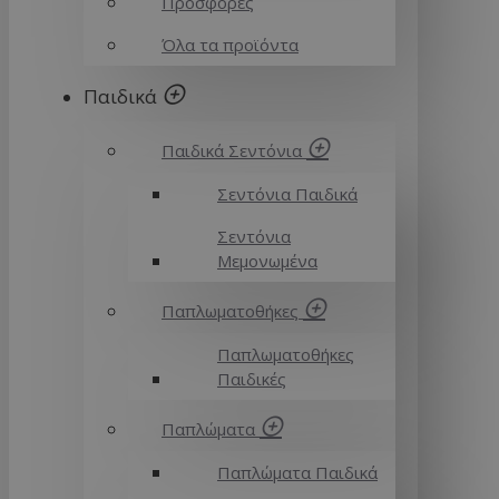
Προσφορές
Όλα τα προϊόντα
Παιδικά
Παιδικά Σεντόνια
Σεντόνια Παιδικά
Σεντόνια
Μεμονωμένα
Παπλωματοθήκες
Παπλωματοθήκες
Παιδικές
Παπλώματα
Παπλώματα Παιδικά