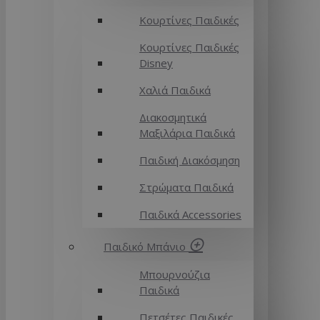
Κουρτίνες Παιδικές
Κουρτίνες Παιδικές
Disney
Χαλιά Παιδικά
Διακοσμητικά
Μαξιλάρια Παιδικά
Παιδική Διακόσμηση
Στρώματα Παιδικά
Παιδικά Accessories
Παιδικό Μπάνιο
Μπουρνούζια
Παιδικά
Πετσέτες Παιδικές