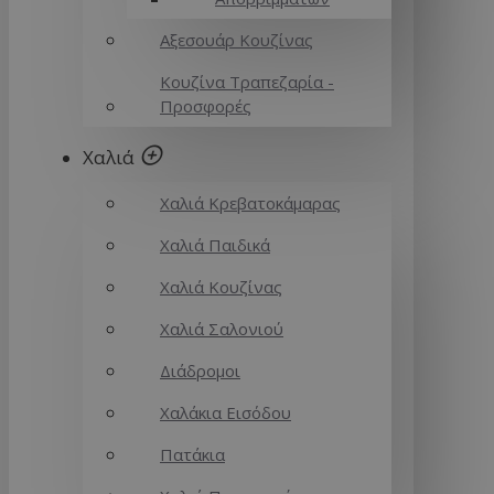
Αξεσουάρ Κουζίνας
Κουζίνα Τραπεζαρία -
Προσφορές
Χαλιά
Χαλιά Κρεβατοκάμαρας
Χαλιά Παιδικά
Χαλιά Κουζίνας
Χαλιά Σαλονιού
Διάδρομοι
Χαλάκια Εισόδου
Πατάκια