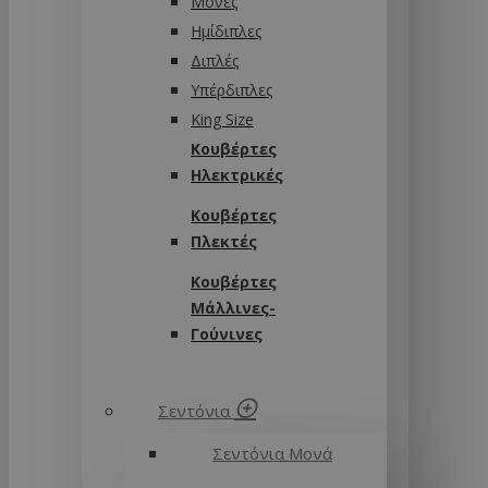
Μονές
Ημίδιπλες
Διπλές
Υπέρδιπλες
King Size
Κουβέρτες
Ηλεκτρικές
Κουβέρτες
Πλεκτές
Κουβέρτες
Μάλλινες-
Γούνινες
Σεντόνια
Σεντόνια Μονά