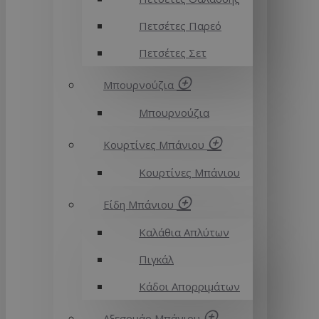
Πετσέτες Παρεό
Πετσέτες Σετ
Μπουρνούζια
Μπουρνούζια
Κουρτίνες Μπάνιου
Κουρτίνες Μπάνιου
Είδη Μπάνιου
Καλάθια Απλύτων
Πιγκάλ
Κάδοι Απορριμάτων
Αξεσουάρ Μπάνιου