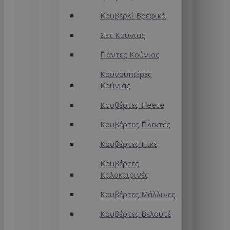
Κουβερλί Βρεφικά
Σετ Κούνιας
Πάντες Κούνιας
Κουνουπιέρες
Κούνιας
Κουβέρτες Fleece
Κουβέρτες Πλεκτές
Κουβέρτες Πικέ
Κουβέρτες
Καλοκαιρινές
Κουβέρτες Μάλλινες
Κουβέρτες Βελουτέ