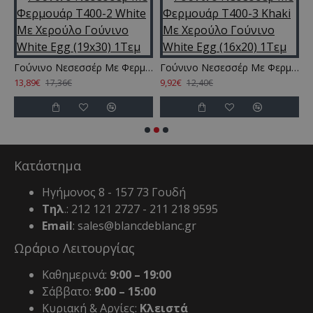
 Νεσεσσέρ Με Φερμουάρ T400-2 White Με Χερούλο Γούνινο White Egg (16x20) 1Τεμ
Γούνινο Νεσεσσέρ Με Φερμουάρ T400-2 White Με Χερούλο Γούνινο White Egg (19x30) 1Τεμ
Γούνινο Νεσεσσέρ Με Φερμουάρ T400-3 Khaki Με Χερούλο Γούνινο White Egg (16x20) 1Τεμ
13,89€
9,92€
1
17,36€
12,40€
Κατάστημα
Ηγήμονος 8 - 157 73 Γουδή
Τηλ
.: 212 121 2727 - 211 218 9595
Email
: sales@blancdeblanc.gr
Ωράριο Λειτουργίας
Καθημερινά:
9:00 – 19:00
Σάββατο:
9:00 – 15:00
Κυριακή & Αργίες:
Κλειστά