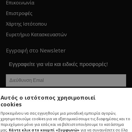
Επικοινωνία
Επιστροφές
Χάρτης Ιστότοπου
Ευρετήριο Κατασκευαστών
Εγγραφή στο Newsleter
Εγγραφείτε για νέα και ειδικές προσφορές!
Εγγραφείτε
Αυτός ο ιστότοπος χρησιμοποιεί
cookies
Προκειμένου να σας εγγυηθούμε μια μοναδική εμπειρία αγορών,
χρησιμοποιούμε cookies για να εξατομικεύσουμε τις διαφημίσεις και το
περιεχόμενο μόνο για εσάς και να βελτιστοποιήσουμε το κατάστημα
μας.
Κάντε κλικ στο κουμπί «Συμφωνώ»
για να συναινέσετε σε όλα