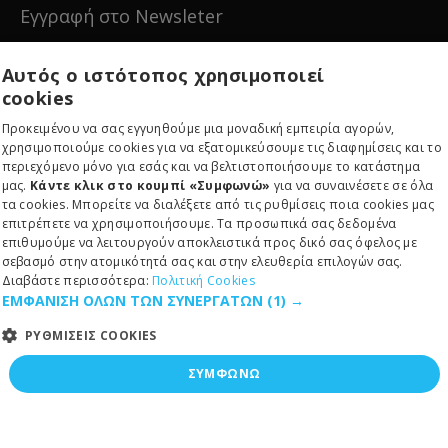
Εγγραφή στο Newsleter
Εγγραφείτε για νέα και ειδικές προσφορές!
Αυτός ο ιστότοπος χρησιμοποιεί
cookies
Προκειμένου να σας εγγυηθούμε μια μοναδική εμπειρία αγορών,
χρησιμοποιούμε cookies για να εξατομικεύσουμε τις διαφημίσεις και το
περιεχόμενο μόνο για εσάς και να βελτιστοποιήσουμε το κατάστημα
Εγγραφείτε
μας.
Κάντε κλικ στο κουμπί «Συμφωνώ»
για να συναινέσετε σε όλα
τα cookies. Μπορείτε να διαλέξετε από τις ρυθμίσεις ποια cookies μας
επιτρέπετε να χρησιμοποιήσουμε. Τα προσωπικά σας δεδομένα
επιθυμούμε να λειτουργούν αποκλειστικά προς δικό σας όφελος με
σεβασμό στην ατομικότητά σας και στην ελευθερία επιλογών σας.
Διαβάστε περισσότερα:
Πολιτική Cookies
ΕΜΦΑΝΙΣΗ ΟΛΩΝ ΤΩΝ ΣΥΝΕΡΓΑΤΩΝ
(1) →
Copyright © 2024, RE-EDITION IKE, All Rights Reserved
ΡΥΘΜΙΣΕΙΣ COOKIES
ΣΥΜΦΩΝΩ
ΑΠΑΡΑΙΤΗΤΑ
ΣΤΑΤΙΣΤΙΚΑ
ΠΡΟΩΘΗΣΗΣ