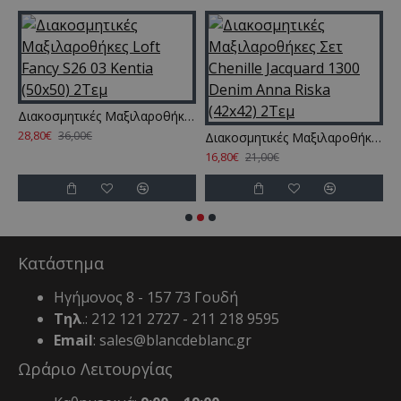
ιλαροθήκες Loft Fancy S26 02 Kentia (50x50) 2Τεμ
Διακοσμητικές Μαξιλαροθήκες Loft Fancy S26 03 Kentia (50x50) 2Τεμ
28,80€
36,00€
Διακοσμητικές Μαξιλαροθήκες Σετ Chenille Jacquard 1300 Denim Anna Riska (42x42) 2Τεμ
16,80€
1
21,00€
Κατάστημα
Ηγήμονος 8 - 157 73 Γουδή
Τηλ
.: 212 121 2727 - 211 218 9595
Email
: sales@blancdeblanc.gr
Ωράριο Λειτουργίας