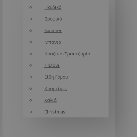
Παιδικό
Βρεφικό
Summer
Μπάνιο
Κουζίνα-Τραπεζαρία
Σαλόνι
Είδη Γάμου
Κουρτίνες
Χαλιά
Christmas