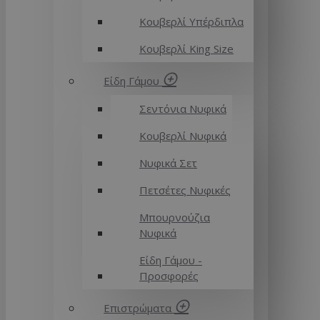
Κουβερλί Υπέρδιπλα
Κουβερλί King Size
Είδη Γάμου
Σεντόνια Νυφικά
Κουβερλί Νυφικά
Νυφικά Σετ
Πετσέτες Νυφικές
Μπουρνούζια
Νυφικά
Είδη Γάμου -
Προσφορές
Επιστρώματα