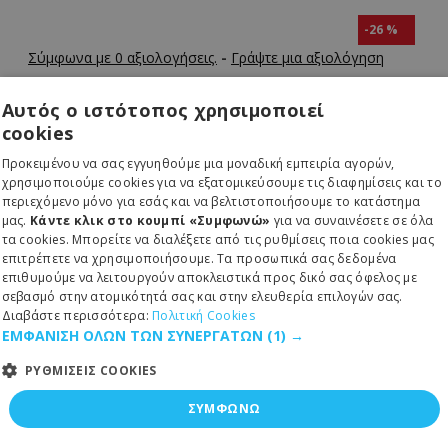
-26 %
Σύμφωνα με 0 αξιολογήσεις.
-
Γράψτε μια αξιολόγηση
Αυτός ο ιστότοπος χρησιμοποιεί
cookies
ΠΑΡΆΔΟΣΗ 1 ΈΩΣ 3 ΗΜΈΡΕΣ
Προκειμένου να σας εγγυηθούμε μια μοναδική εμπειρία αγορών,
Κωδικός:
51-232-0582
χρησιμοποιούμε cookies για να εξατομικεύσουμε τις διαφημίσεις και το
MPN:
261-309-2497
περιεχόμενο μόνο για εσάς και να βελτιστοποιήσουμε το κατάστημα
μας.
Κάντε κλικ στο κουμπί «Συμφωνώ»
για να συναινέσετε σε όλα
τα cookies. Μπορείτε να διαλέξετε από τις ρυθμίσεις ποια cookies μας
Rythmos
επιτρέπετε να χρησιμοποιήσουμε. Τα προσωπικά σας δεδομένα
επιθυμούμε να λειτουργούν αποκλειστικά προς δικό σας όφελος με
σεβασμό στην ατομικότητά σας και στην ελευθερία επιλογών σας.
9,25€
Διαβάστε περισσότερα:
Πολιτική Cookies
ΕΜΦΑΝΙΣΗ ΟΛΩΝ ΤΩΝ ΣΥΝΕΡΓΑΤΩΝ
(1) →
12,50€
ΡΥΘΜΙΣΕΙΣ COOKIES
ΣΥΜΦΩΝΩ