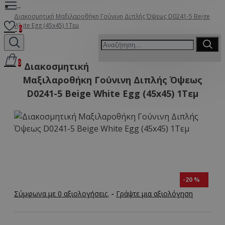
Διακοσμητική Μαξιλαροθήκη Γούνινη Διπλής Όψεως D0241-5 Beige
White Egg (45x45) 1Τεμ
0
0
Διακοσμητική
Μαξιλαροθήκη Γούνινη Διπλής Όψεως
D0241-5 Beige White Egg (45x45) 1Τεμ
-20 %
Σύμφωνα με 0 αξιολογήσεις.
-
Γράψτε μια αξιολόγηση