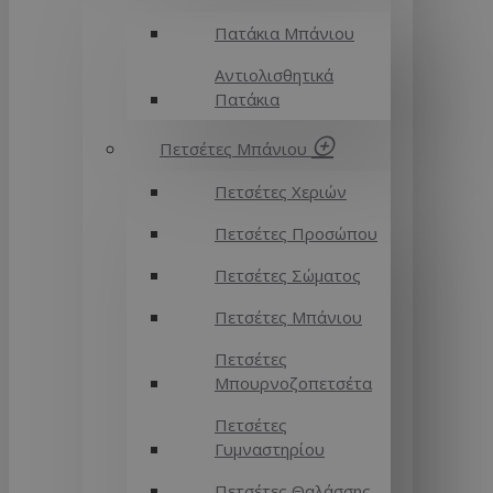
Πατάκια Μπάνιου
Αντιολισθητικά
Πατάκια
Πετσέτες Μπάνιου
Πετσέτες Χεριών
Πετσέτες Προσώπου
Πετσέτες Σώματος
Πετσέτες Μπάνιου
Πετσέτες
Μπουρνοζοπετσέτα
Πετσέτες
Γυμναστηρίου
Πετσέτες Θαλάσσης