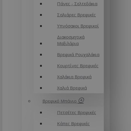
Πάνες - Σελτεδάκια
Σαλιάρες Βρεφικές
Υπνόσακοι Βρεφικοί
Διακοσμητικά
Μαξιλάρια
Βρεφικά Ρουχαλάκια
Κουρτίνες Βρεφικές
Χαλάκια Βρεφικά
Χαλιά Βρεφικά
Βρεφικό Μπάνιο
Πετσέτες Βρεφικές
Κάπες Βρεφικές