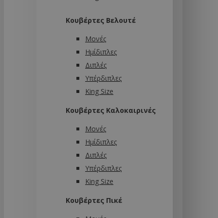
Κουβέρτες Βελουτέ
Μονές
Ημίδιπλες
Διπλές
Υπέρδιπλες
King Size
Κουβέρτες Καλοκαιρινές
Μονές
Ημίδιπλες
Διπλές
Υπέρδιπλες
King Size
Κουβέρτες Πικέ