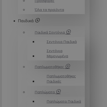
Προσφορές
Όλα τα προϊόντα
Παιδικά
Παιδικά Σεντόνια
Σεντόνια Παιδικά
Σεντόνια
Μεμονωμένα
Παπλωματοθήκες
Παπλωματοθήκες
Παιδικές
Παπλώματα
Παπλώματα Παιδικά