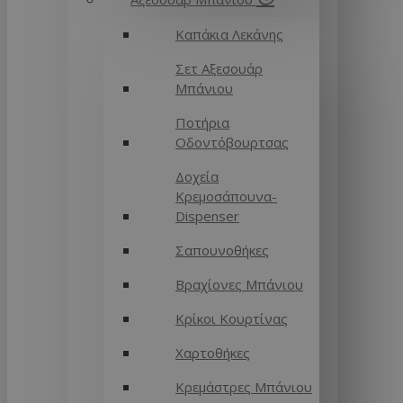
Καπάκια Λεκάνης
Σετ Αξεσουάρ
Μπάνιου
Ποτήρια
Οδοντόβουρτσας
Δοχεία
Κρεμοσάπουνα-
Dispenser
Σαπουνοθήκες
Βραχίονες Μπάνιου
Κρίκοι Κουρτίνας
Χαρτοθήκες
Κρεμάστρες Μπάνιου