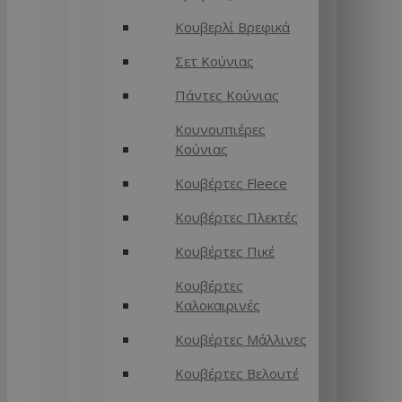
Κουβερλί Βρεφικά
Σετ Κούνιας
Πάντες Κούνιας
Κουνουπιέρες
Κούνιας
Κουβέρτες Fleece
Κουβέρτες Πλεκτές
Κουβέρτες Πικέ
Κουβέρτες
Καλοκαιρινές
Κουβέρτες Μάλλινες
Κουβέρτες Βελουτέ