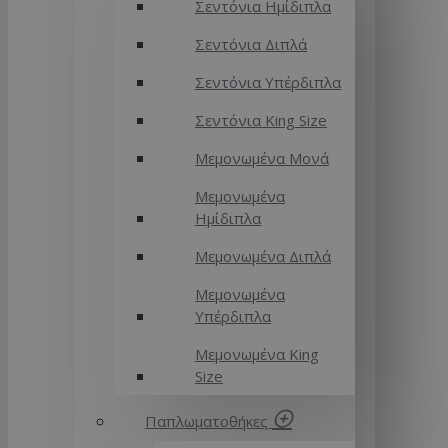
Σεντόνια Ημίδιπλα
Σεντόνια Διπλά
Σεντόνια Υπέρδιπλα
Σεντόνια King Size
Μεμονωμένα Μονά
Μεμονωμένα
Ημίδιπλα
Μεμονωμένα Διπλά
Μεμονωμένα
Υπέρδιπλα
Μεμονωμένα King
Size
Παπλωματοθήκες