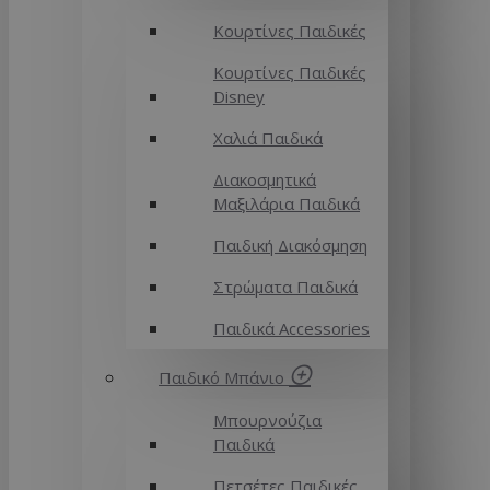
Κουρτίνες Παιδικές
Κουρτίνες Παιδικές
Disney
Χαλιά Παιδικά
Διακοσμητικά
Μαξιλάρια Παιδικά
Παιδική Διακόσμηση
Στρώματα Παιδικά
Παιδικά Accessories
Παιδικό Μπάνιο
Μπουρνούζια
Παιδικά
Πετσέτες Παιδικές