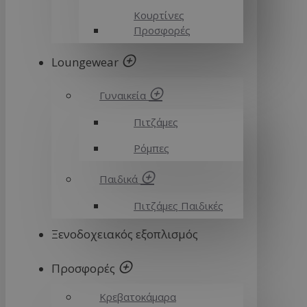
Κουρτίνες
Προσφορές
Loungewear
Γυναικεία
Πιτζάμες
Ρόμπες
Παιδικά
Πιτζάμες Παιδικές
Ξενοδοχειακός εξοπλισμός
Προσφορές
Κρεβατοκάμαρα