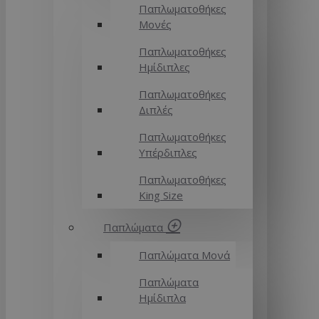
Παπλωματοθήκες
Μονές
Παπλωματοθήκες
Ημίδιπλες
Παπλωματοθήκες
Διπλές
Παπλωματοθήκες
Υπέρδιπλες
Παπλωματοθήκες
King Size
Παπλώματα
Παπλώματα Μονά
Παπλώματα
Ημίδιπλα