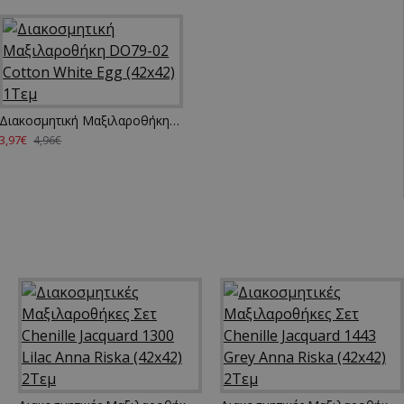
Διακοσμητική Μαξιλαροθήκη DO79-02 Cotton White Egg (42x42) 1Τεμ
3,97€
4,96€