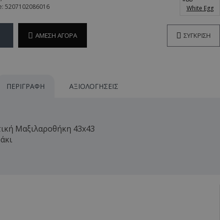
e:
5207102086016
White Egg
ΆΜΕΣΗ ΑΓΟΡΆ
ΣΎΓΚΡΙΣΗ
ΠΕΡΙΓΡΑΦΉ
ΑΞΙΟΛΟΓΉΣΕΙΣ
τική Μαξιλαροθήκη 43x43
άκι