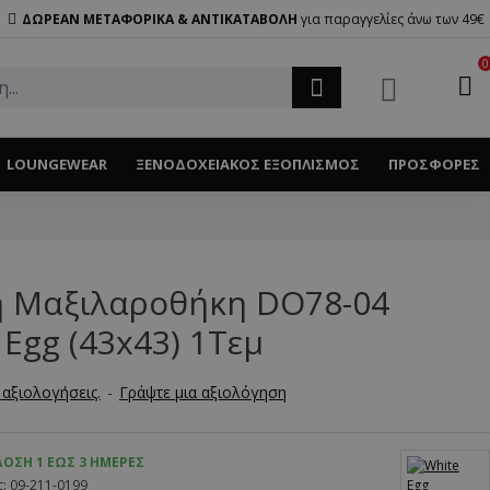
ΔΩΡΕΑΝ ΜΕΤΑΦΟΡΙΚΑ & ΑΝΤΙΚΑΤΑΒΟΛΗ
για παραγγελίες άνω των 49€
0
LOUNGEWEAR
ΞΕΝΟΔΟΧΕΙΑΚΌΣ ΕΞΟΠΛΙΣΜΌΣ
ΠΡΟΣΦΟΡΈΣ
ή Μαξιλαροθήκη DO78-04
 Egg (43x43) 1Τεμ
αξιολογήσεις.
-
Γράψτε μια αξιολόγηση
ΟΣΗ 1 ΈΩΣ 3 ΗΜΈΡΕΣ
:
09-211-0199