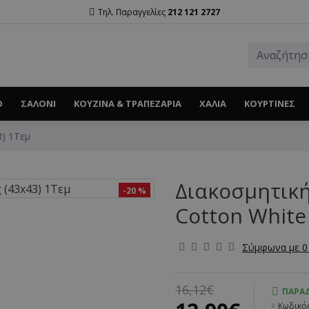
Τηλ. Παραγγελίες
212 121 2727
Ο
ΣΑΛΌΝΙ
ΚΟΥΖΊΝΑ & ΤΡΑΠΕΖΑΡΊΑ
ΧΑΛΙΆ
ΚΟΥΡΤΊΝΕΣ
3) 1Τεμ
Διακοσμητικ
-20 %
Cotton White
Σύμφωνα με 0 
16,12€
ΠΑΡΆΔ
Κωδικός