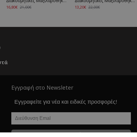
Διακοσμητικές Μαξιλαροθήκες Σετ Chenille Jacquard 1300 Lilac Anna Riska (42x42) 2Τεμ
Διακοσμητικές Μαξιλαροθήκες Σετ Chenille Jacquard 1443 Grey Anna Riska (42x42) 2Τεμ
16,80€
13,20€
21,00€
22,00€
0
στά
Εγγραφή στο Newsleter
Εγγραφείτε για νέα και ειδικές προσφορές!
Εγγραφείτε