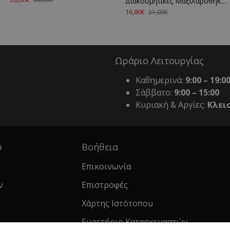
Διακοσμητικές Μαξιλαροθήκες Σετ Chenille Jacquard 1300 Denim Anna Riska (42x42) 2Τεμ
16,80€
21,00€
Ωράριο Λειτουργίας
Καθημερινά:
9:00 – 19:0
Σάββατο:
9:00 – 15:00
Κυριακή & Αργίες:
Κλει
υ
Βοήθεια
Επικοινωνία
ν
Επιστροφές
Χάρτης Ιστότοπου
Ευρετήριο Κατασκευαστών