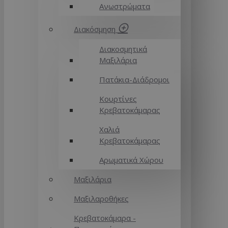
Ανωστρώματα
Διακόσμηση
Διακοσμητικά
Μαξιλάρια
Πατάκια-Διάδρομοι
Κουρτίνες
Κρεβατοκάμαρας
Χαλιά
Κρεβατοκάμαρας
Αρωματικά Χώρου
Μαξιλάρια
Μαξιλαροθήκες
Κρεβατοκάμαρα -