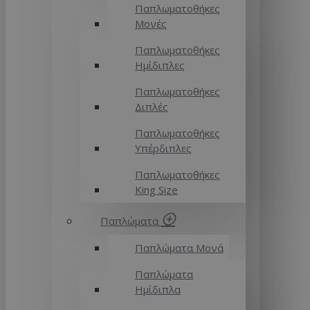
Παπλωματοθήκες
Μονές
Παπλωματοθήκες
Ημίδιπλες
Παπλωματοθήκες
Διπλές
Παπλωματοθήκες
Υπέρδιπλες
Παπλωματοθήκες
King Size
Παπλώματα
Παπλώματα Μονά
Παπλώματα
Ημίδιπλα