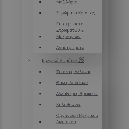
Μαξιλάρια
Στρώματα Κούνιας
Επιστρώματα
Στρωμάτων &
Μαξιλαριών
Αναστρώματα
Βρεφικό Δωμάτιο
Τσάντες Αλλαγής
Θήκες Απλύτων
Αλλαξιέρες Βρεφικές
Καλαθούνες
Οργάνωση Βρεφικού
Δωματίου