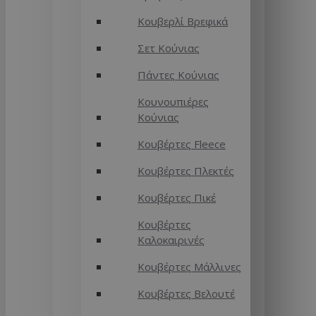
Κουβερλί Βρεφικά
Σετ Κούνιας
Πάντες Κούνιας
Κουνουπιέρες
Κούνιας
Κουβέρτες Fleece
Κουβέρτες Πλεκτές
Κουβέρτες Πικέ
Κουβέρτες
Καλοκαιρινές
Κουβέρτες Μάλλινες
Κουβέρτες Βελουτέ