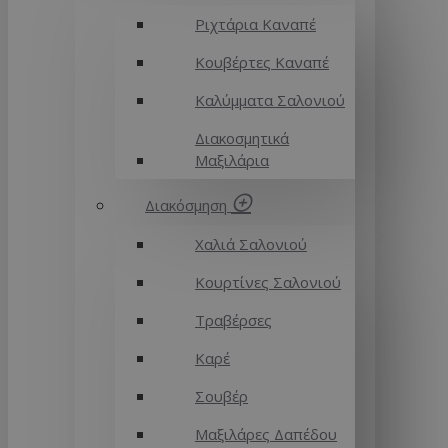
Ριχτάρια Καναπέ
Κουβέρτες Καναπέ
Καλύμματα Σαλονιού
Διακοσμητικά
Μαξιλάρια
Διακόσμηση
Χαλιά Σαλονιού
Κουρτίνες Σαλονιού
Τραβέρσες
Καρέ
Σουβέρ
Μαξιλάρες Δαπέδου