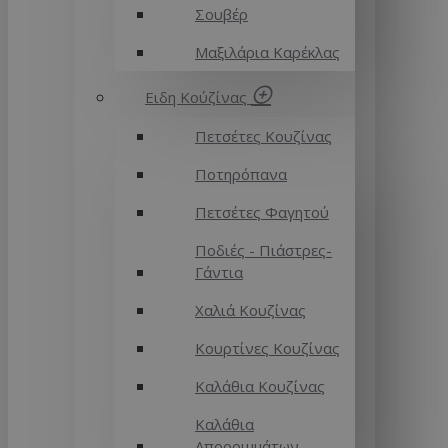
Σουβέρ
Μαξιλάρια Καρέκλας
Ειδη Κούζίνας
Πετσέτες Κουζίνας
Ποτηρόπανα
Πετσέτες Φαγητού
Ποδιές - Πιάστρες-
Γάντια
Χαλιά Κουζίνας
Κουρτίνες Κουζίνας
Καλάθια Κουζίνας
Καλάθια
Απορριμμάτων