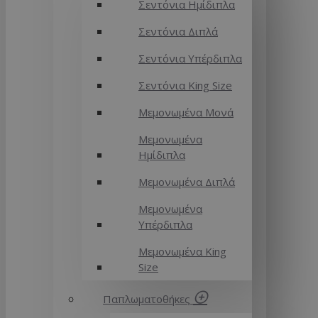
Σεντόνια Ημίδιπλα
Σεντόνια Διπλά
Σεντόνια Υπέρδιπλα
Σεντόνια King Size
Μεμονωμένα Μονά
Μεμονωμένα
Ημίδιπλα
Μεμονωμένα Διπλά
Μεμονωμένα
Υπέρδιπλα
Μεμονωμένα King
Size
Παπλωματοθήκες