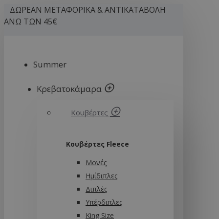
ΔΩΡΕΑΝ ΜΕΤΑΦΟΡΙΚΑ & ΑΝΤΙΚΑΤΑΒΟΛΗ
ΑΝΩ ΤΩΝ 45€
Summer
Κρεβατοκάμαρα
Κουβέρτες
Κουβέρτες Fleece
Μονές
Ημίδιπλες
Διπλές
Υπέρδιπλες
King Size