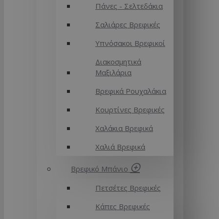
Πάνες - Σελτεδάκια
Σαλιάρες Βρεφικές
Υπνόσακοι Βρεφικοί
Διακοσμητικά
Μαξιλάρια
Βρεφικά Ρουχαλάκια
Κουρτίνες Βρεφικές
Χαλάκια Βρεφικά
Χαλιά Βρεφικά
Βρεφικό Μπάνιο
Πετσέτες Βρεφικές
Κάπες Βρεφικές