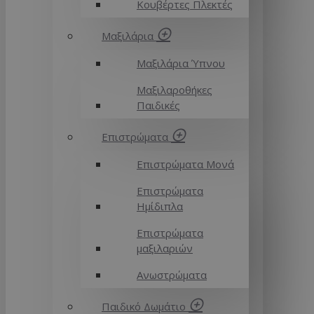
Κουβέρτες Πλεκτές
Μαξιλάρια
Μαξιλάρια Ύπνου
Μαξιλαροθήκες
Παιδικές
Επιστρώματα
Επιστρώματα Μονά
Επιστρώματα
Ημίδιπλα
Επιστρώματα
μαξιλαριών
Ανωστρώματα
Παιδικό Δωμάτιο