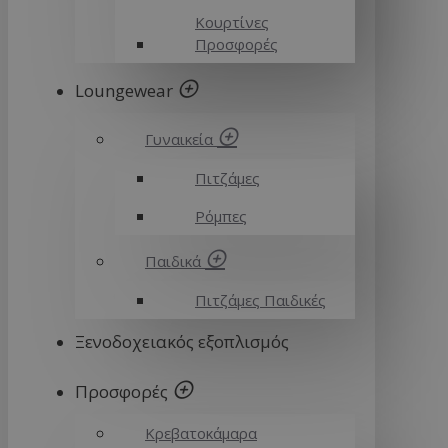
Κουρτίνες
Προσφορές
Loungewear
Γυναικεία
Πιτζάμες
Ρόμπες
Παιδικά
Πιτζάμες Παιδικές
Ξενοδοχειακός εξοπλισμός
Προσφορές
Κρεβατοκάμαρα