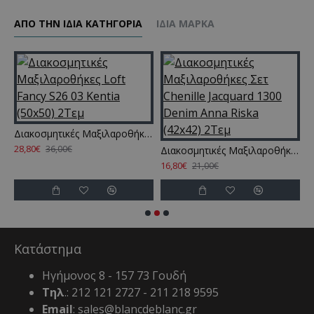
ΑΠΌ ΤΗΝ ΊΔΙΑ ΚΑΤΗΓΌΡΙΑ
ΊΔΙΑ ΜΆΡΚΑ
ιλαροθήκες Loft Fancy S26 02 Kentia (50x50) 2Τεμ
Διακοσμητικές Μαξιλαροθήκες Loft Fancy S26 03 Kentia (50x50) 2Τεμ
28,80€
36,00€
Διακοσμητικές Μαξιλαροθήκες Σετ Chenille Jacquard 1300 Denim Anna Riska (42x42) 2Τεμ
16,80€
1
21,00€
Κατάστημα
Ηγήμονος 8 - 157 73 Γουδή
Τηλ
.: 212 121 2727 - 211 218 9595
Email
: sales@blancdeblanc.gr