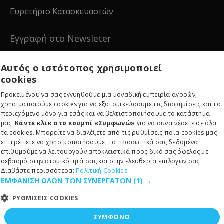
Ευρετήριο Κατασκευαστών
Εγγραφή στο Newsleter
Εγγραφείτε για νέα και ειδικές προσφορές!
Αυτός ο ιστότοπος χρησιμοποιεί
cookies
Προκειμένου να σας εγγυηθούμε μια μοναδική εμπειρία αγορών,
χρησιμοποιούμε cookies για να εξατομικεύσουμε τις διαφημίσεις και το
περιεχόμενο μόνο για εσάς και να βελτιστοποιήσουμε το κατάστημα
Εγγραφείτε
μας.
Κάντε κλικ στο κουμπί «Συμφωνώ»
για να συναινέσετε σε όλα
τα cookies. Μπορείτε να διαλέξετε από τις ρυθμίσεις ποια cookies μας
επιτρέπετε να χρησιμοποιήσουμε. Τα προσωπικά σας δεδομένα
επιθυμούμε να λειτουργούν αποκλειστικά προς δικό σας όφελος με
σεβασμό στην ατομικότητά σας και στην ελευθερία επιλογών σας.
Διαβάστε περισσότερα:
Πολιτική Cookies
ΕΜΦΑΝΙΣΗ ΟΛΩΝ ΤΩΝ ΣΥΝΕΡΓΑΤΩΝ
(1) →
Copyright © 2024, RE-EDITION IKE, All Rights Reserved
ΡΥΘΜΙΣΕΙΣ COOKIES
ΣΥΜΦΩΝΩ