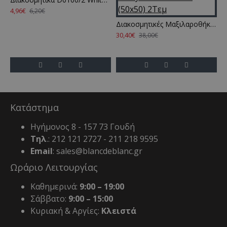
4,96€
6,20€
Διακοσμητικές Μαξιλαροθήκες Loft Fancy S26 02 Kentia (50x50) 2Τεμ
30,40€
2
38,00€
Κατάστημα
Ηγήμονος 8 - 157 73 Γουδή
Τηλ
.: 212 121 2727 - 211 218 9595
Email
: sales@blancdeblanc.gr
Ωράριο Λειτουργίας
Καθημερινά:
9:00 – 19:00
Σάββατο:
9:00 – 15:00
Κυριακή & Αργίες:
Κλειστά