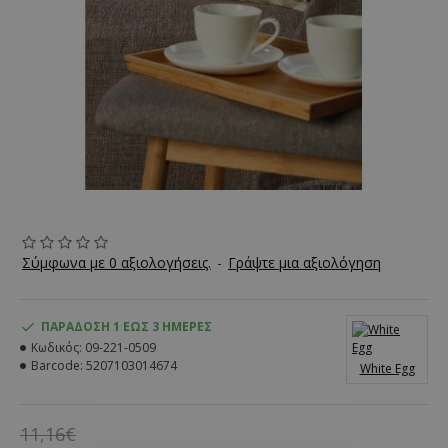
Σύμφωνα με 0 αξιολογήσεις.
-
Γράψτε μια αξιολόγηση
ΠΑΡΆΔΟΣΗ 1 ΈΩΣ 3 ΗΜΈΡΕΣ
Κωδικός:
09-221-0509
Barcode:
5207103014674
White Egg
11,16€