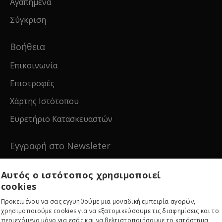
Αγαπημένα
Σύγκριση
Βοήθεια
Επικοινωνία
Επιστροφές
Χάρτης Ιστότοπου
Ευρετήριο Κατασκευαστών
Εγγραφή στο Newsleter
Εγγραφείτε για νέα και ειδικές προσφορές!
Αυτός ο ιστότοπος χρησιμοποιεί
cookies
Προκειμένου να σας εγγυηθούμε μια μοναδική εμπειρία αγορών,
χρησιμοποιούμε cookies για να εξατομικεύσουμε τις διαφημίσεις και το
περιεχόμενο μόνο για εσάς και να βελτιστοποιήσουμε το κατάστημα