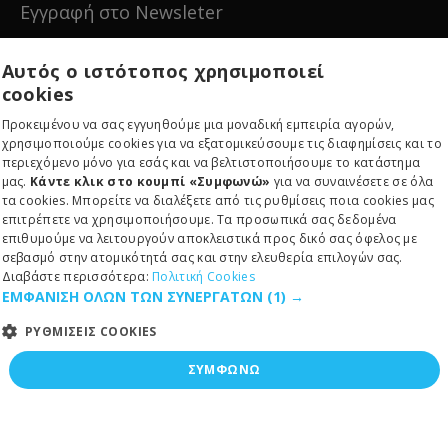
Εγγραφή στο Newsleter
Εγγραφείτε για νέα και ειδικές προσφορές!
Αυτός ο ιστότοπος χρησιμοποιεί
cookies
Προκειμένου να σας εγγυηθούμε μια μοναδική εμπειρία αγορών,
χρησιμοποιούμε cookies για να εξατομικεύσουμε τις διαφημίσεις και το
περιεχόμενο μόνο για εσάς και να βελτιστοποιήσουμε το κατάστημα
Εγγραφείτε
μας.
Κάντε κλικ στο κουμπί «Συμφωνώ»
για να συναινέσετε σε όλα
τα cookies. Μπορείτε να διαλέξετε από τις ρυθμίσεις ποια cookies μας
επιτρέπετε να χρησιμοποιήσουμε. Τα προσωπικά σας δεδομένα
επιθυμούμε να λειτουργούν αποκλειστικά προς δικό σας όφελος με
σεβασμό στην ατομικότητά σας και στην ελευθερία επιλογών σας.
Διαβάστε περισσότερα:
Πολιτική Cookies
ΕΜΦΑΝΙΣΗ ΟΛΩΝ ΤΩΝ ΣΥΝΕΡΓΑΤΩΝ
(1) →
Copyright © 2024, RE-EDITION IKE, All Rights Reserved
ΡΥΘΜΙΣΕΙΣ COOKIES
ΣΥΜΦΩΝΩ
ΑΠΑΡΑΙΤΗΤΑ
ΣΤΑΤΙΣΤΙΚΑ
ΠΡΟΩΘΗΣΗΣ