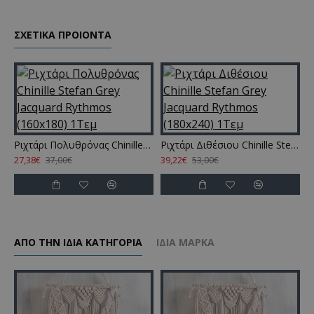
ΣΧΕΤΙΚΑ ΠΡΟΙΟΝΤΑ
Ριχτάρι Πολυθρόνας Chinille Stefan Grey Jacquard Rythmos (160x180) 1Τεμ
Ριχτάρι Διθέσιου Chinille Stefan Grey Jacquard Rythmos (180x240) 1Τεμ
27,38€
39,22€
4
37,00€
53,00€
ΑΠΌ ΤΗΝ ΊΔΙΑ ΚΑΤΗΓΌΡΙΑ
ΊΔΙΑ ΜΆΡΚΑ