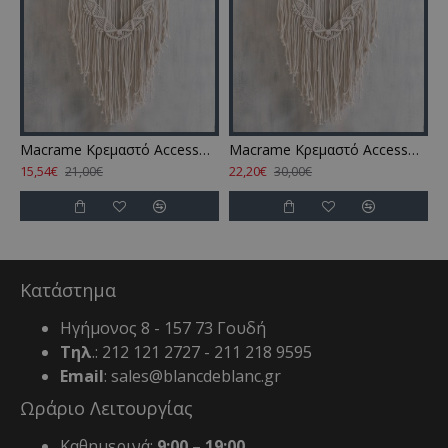
Macrame Κρεμαστό Accessories Amarosa Cotton Rythmos (35x45) 1Τεμ
Macrame Κρεμαστό Accessories Amarosa Cotton Rythmos (50x50) 1Τεμ
15,54€
22,20€
21,00€
30,00€
Κατάστημα
Ηγήμονος 8 - 157 73 Γουδή
Τηλ
.: 212 121 2727 - 211 218 9595
Email
: sales@blancdeblanc.gr
Ωράριο Λειτουργίας
Καθημερινά:
9:00 – 19:00