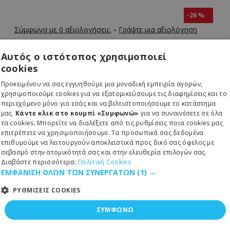
-26 %
Σύμφωνα με 0 αξιολογήσεις.
-
Γράψτε μια αξιολόγηση
Αυτός ο ιστότοπος χρησιμοποιεί
cookies
ΠΑΡΆΔΟΣΗ 1 ΈΩΣ 3 ΗΜΈΡΕΣ
Προκειμένου να σας εγγυηθούμε μια μοναδική εμπειρία αγορών,
Κωδικός:
51-242-0065
χρησιμοποιούμε cookies για να εξατομικεύσουμε τις διαφημίσεις και το
MPN:
261-309-2721
περιεχόμενο μόνο για εσάς και να βελτιστοποιήσουμε το κατάστημα
μας.
Κάντε κλικ στο κουμπί «Συμφωνώ»
για να συναινέσετε σε όλα
τα cookies. Μπορείτε να διαλέξετε από τις ρυθμίσεις ποια cookies μας
Rythmos
επιτρέπετε να χρησιμοποιήσουμε. Τα προσωπικά σας δεδομένα
επιθυμούμε να λειτουργούν αποκλειστικά προς δικό σας όφελος με
σεβασμό στην ατομικότητά σας και στην ελευθερία επιλογών σας.
9,25€
Διαβάστε περισσότερα:
Πολιτική Cookies
ΕΜΦΑΝΙΣΗ ΟΛΩΝ ΤΩΝ ΣΥΝΕΡΓΑΤΩΝ
(1) →
12,50€
ΡΥΘΜΙΣΕΙΣ COOKIES
ΣΥΜΦΩΝΩ