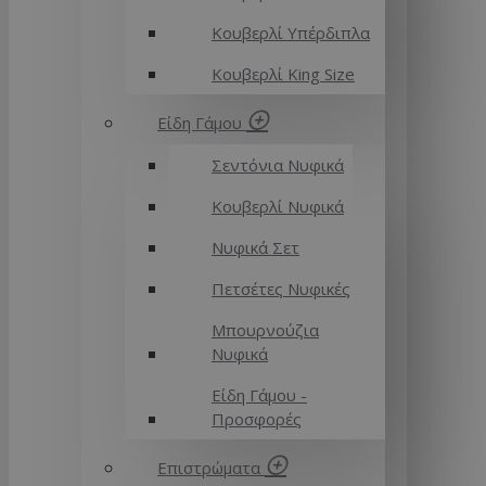
Κουβερλί Υπέρδιπλα
Κουβερλί King Size
Είδη Γάμου
Σεντόνια Νυφικά
Κουβερλί Νυφικά
Νυφικά Σετ
Πετσέτες Νυφικές
Μπουρνούζια
Νυφικά
Είδη Γάμου -
Προσφορές
Επιστρώματα