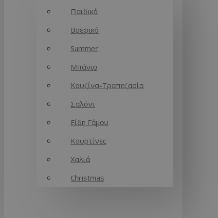
Παιδικό
Βρεφικό
Summer
Μπάνιο
Κουζίνα-Τραπεζαρία
Σαλόνι
Είδη Γάμου
Κουρτίνες
Χαλιά
Christmas