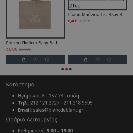
Γάντια Μπάνιου Σετ Baby Bath BG100 Aqua Cotton Palamaiki (17x23) 2Τεμ
8,40€
8
10,50€
iki (70x120) 1Τεμ
Poncho Παιδικό Baby Bath Rab Cotton Palamaiki (70x120) 1Τεμ
23,12€
28,90€
Κατάστημα
Ηγήμονος 8 - 157 73 Γουδή
Τηλ
.: 212 121 2727 - 211 218 9595
Email
: sales@blancdeblanc.gr
Ωράριο Λειτουργίας
Καθημερινά:
9:00 – 19:00