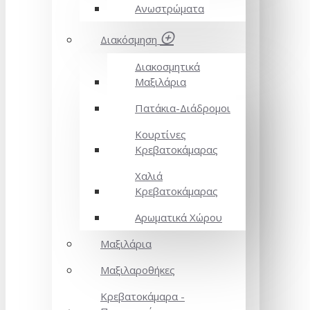
Ανωστρώματα
Διακόσμηση
Διακοσμητικά
Μαξιλάρια
Πατάκια-Διάδρομοι
Κουρτίνες
Κρεβατοκάμαρας
Χαλιά
Κρεβατοκάμαρας
Αρωματικά Χώρου
Μαξιλάρια
Μαξιλαροθήκες
Κρεβατοκάμαρα -