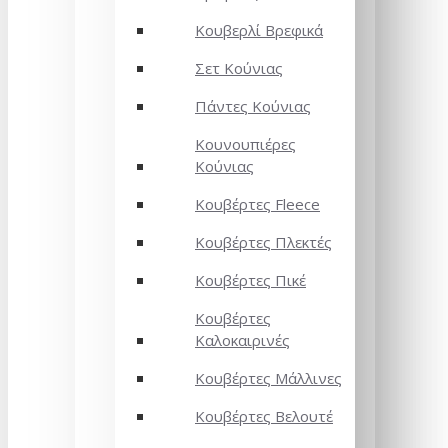
Κουβερλί Βρεφικά
Σετ Κούνιας
Πάντες Κούνιας
Κουνουπιέρες
Κούνιας
Κουβέρτες Fleece
Κουβέρτες Πλεκτές
Κουβέρτες Πικέ
Κουβέρτες
Καλοκαιρινές
Κουβέρτες Μάλλινες
Κουβέρτες Βελουτέ