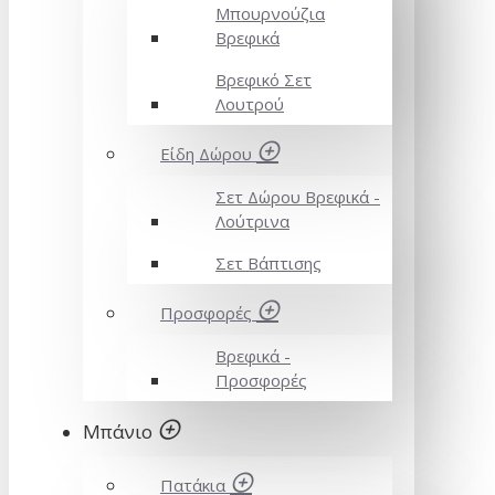
Μπουρνούζια
Βρεφικά
Βρεφικό Σετ
Λουτρού
Είδη Δώρου
Σετ Δώρου Βρεφικά -
Λούτρινα
Σετ Βάπτισης
Προσφορές
Βρεφικά -
Προσφορές
Μπάνιο
Πατάκια