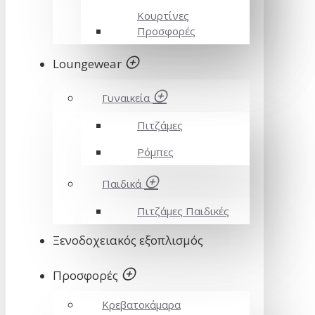
Κουρτίνες
Προσφορές
Loungewear
Γυναικεία
Πιτζάμες
Ρόμπες
Παιδικά
Πιτζάμες Παιδικές
Ξενοδοχειακός εξοπλισμός
Προσφορές
Κρεβατοκάμαρα