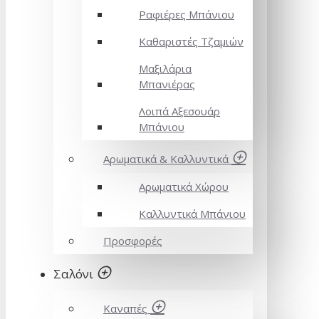
Ραφιέρες Μπάνιου
Καθαριστές Τζαμιών
Μαξιλάρια
Μπανιέρας
Λοιπά Αξεσουάρ
Μπάνιου
Αρωματικά & Καλλυντικά
Αρωματικά Χώρου
Καλλυντικά Μπάνιου
Προσφορές
Σαλόνι
Καναπές