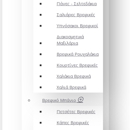
Πάνες - Σελτεδάκια
Σαλιάρες Βρεφικές
Υπνόσακοι Βρεφικοί
Διακοσμητικά
Μαξιλάρια
Βρεφικά Ρουχαλάκια
Κουρτίνες Βρεφικές
Χαλάκια Βρεφικά
Χαλιά Βρεφικά
Βρεφικό Μπάνιο
Πετσέτες Βρεφικές
Κάπες Βρεφικές