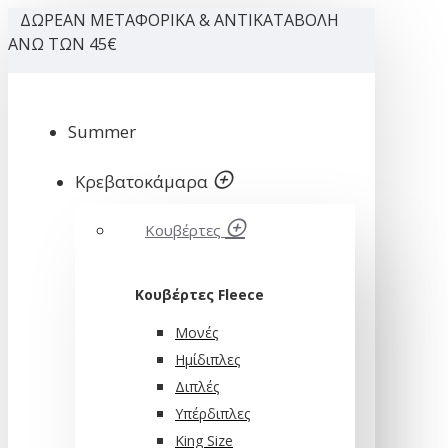
ΔΩΡΕΑΝ ΜΕΤΑΦΟΡΙΚΑ & ΑΝΤΙΚΑΤΑΒΟΛΗ
ΑΝΩ ΤΩΝ 45€
Summer
Κρεβατοκάμαρα
Κουβέρτες
Κουβέρτες Fleece
Μονές
Ημίδιπλες
Διπλές
Υπέρδιπλες
King Size