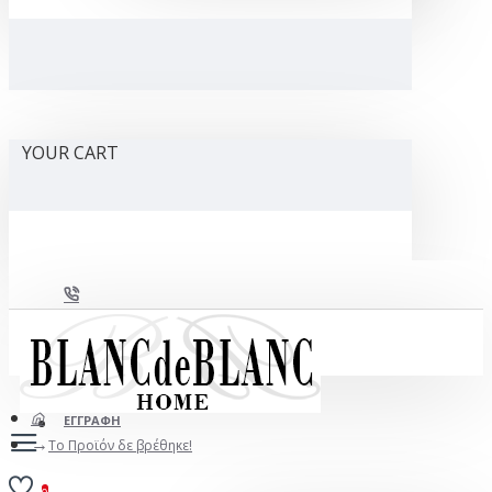
YOUR CART
212 121 2727
ΣΎΝΔΕΣΗ
ΕΓΓΡΑΦΉ
Το Προϊόν δε βρέθηκε!