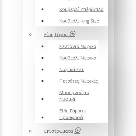
Κουβερλί Υπέρδιπλα
Κουβερλί King Size
Είδη Γάμου
Σεντόνια Νυφικά
Κουβερλί Νυφικά
Νυφικά Σετ
Πετσέτες Νυφικές
Μπουρνούζια
Νυφικά
Είδη Γάμου -
Προσφορές
Επιστρώματα