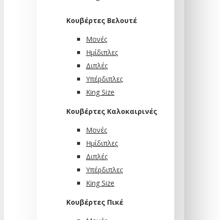
Κουβέρτες Βελουτέ
Μονές
Ημίδιπλες
Διπλές
Υπέρδιπλες
King Size
Κουβέρτες Καλοκαιρινές
Μονές
Ημίδιπλες
Διπλές
Υπέρδιπλες
King Size
Κουβέρτες Πικέ