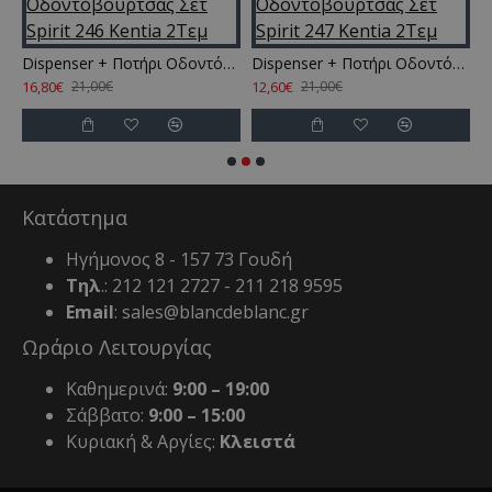
ς Σετ Spirit 245 Kentia 2Τεμ
Dispenser + Ποτήρι Οδοντόβουρτσας Σετ Spirit 246 Kentia 2Τεμ
Dispenser + Ποτήρι Οδοντόβουρτσας Σετ Spirit 247 Kentia 2Τεμ
16,80€
12,60€
1
21,00€
21,00€
Κατάστημα
Ηγήμονος 8 - 157 73 Γουδή
Τηλ
.: 212 121 2727 - 211 218 9595
Email
: sales@blancdeblanc.gr
Ωράριο Λειτουργίας
Καθημερινά:
9:00 – 19:00
Σάββατο:
9:00 – 15:00
Κυριακή & Αργίες:
Κλειστά