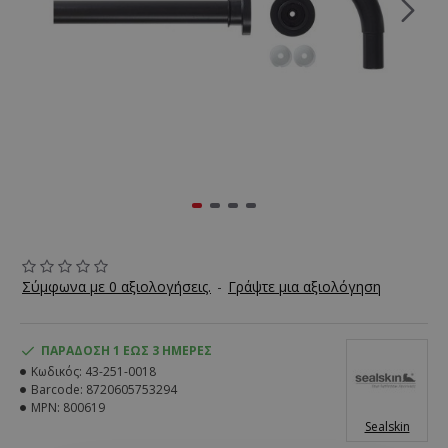
Σύμφωνα με 0 αξιολογήσεις.
-
Γράψτε μια αξιολόγηση
ΠΑΡΆΔΟΣΗ 1 ΈΩΣ 3 ΗΜΈΡΕΣ
Κωδικός:
43-251-0018
Barcode:
8720605753294
MPN:
800619
Sealskin