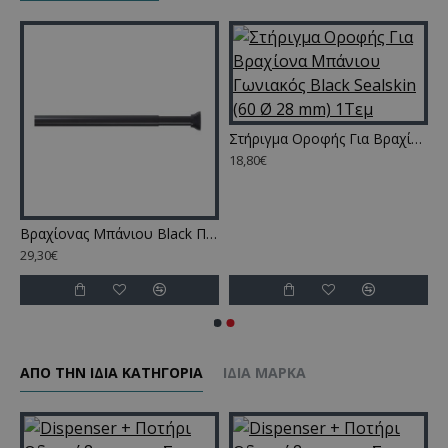
Black Πτυσσόμενος Sealskin (110-185 Ø 20 mm ) 1Τεμ
Στήριγμα Οροφής Για Βραχίονα Μπάνιου Γωνιακός Black Sealskin (60 Ø 28 mm) 1Τεμ
18,80€
Βραχίονας Μπάνιου Black Πτυσσόμενος Sealskin (155-255 Ø 20 mm) 1Τεμ
29,30€
ΑΠΌ ΤΗΝ ΊΔΙΑ ΚΑΤΗΓΌΡΙΑ
ΊΔΙΑ ΜΆΡΚΑ