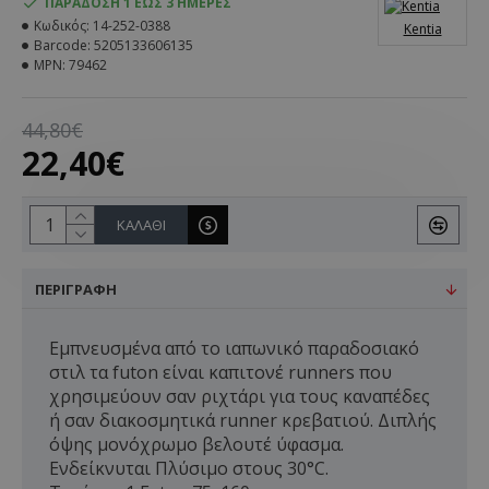
ΠΑΡΆΔΟΣΗ 1 ΈΩΣ 3 ΗΜΈΡΕΣ
Κωδικός:
14-252-0388
Kentia
Barcode:
5205133606135
MPN:
79462
44,80€
22,40€
ΚΑΛΆΘΙ
ΠΕΡΙΓΡΑΦΉ
Εμπνευσμένα από το ιαπωνικό παραδοσιακό
στιλ τα futon είναι καπιτονέ runners που
χρησιμεύουν σαν ριχτάρι για τους καναπέδες
ή σαν διακοσμητικά runner κρεβατιού. Διπλής
όψης μονόχρωμο βελουτέ ύφασμα.
Ενδείκνυται Πλύσιμο στους 30°C.