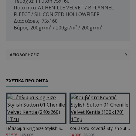
Τεμάχια: 1 Futon 75x160
Ποιότητα: A.CHENILLE VELVET / B.FLANNEL
FLEECE / SILICONIZED HOLLOWFIBER
Διαστάσεις: 75x160
Βάρος: 200gr/m² / 200gr/m² / 200gr/m²
ΑΞΙΟΛΟΓΉΣΕΙΣ
ΣΧΕΤΙΚΑ ΠΡΟΙΟΝΤΑ
01 Chenille Velvet Kentia (180x240) 1Τεμ
Πάπλωμα King Size Stylish Sutton 01 Chenille Velvet Kentia (240x260) 1Τεμ
Κουβέρτα Καναπέ Stylish Sutton 01 Chenille Velvet Kentia (130x170) 1Τεμ
52,50€
14,00€
105,00€
28,00€