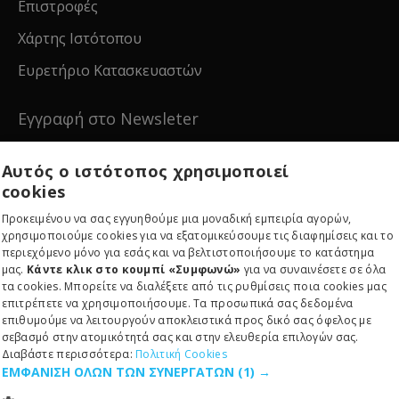
Επιστροφές
Χάρτης Ιστότοπου
Ευρετήριο Κατασκευαστών
Εγγραφή στο Newsleter
Εγγραφείτε για νέα και ειδικές προσφορές!
Αυτός ο ιστότοπος χρησιμοποιεί
cookies
Προκειμένου να σας εγγυηθούμε μια μοναδική εμπειρία αγορών,
χρησιμοποιούμε cookies για να εξατομικεύσουμε τις διαφημίσεις και το
περιεχόμενο μόνο για εσάς και να βελτιστοποιήσουμε το κατάστημα
Εγγραφείτε
μας.
Κάντε κλικ στο κουμπί «Συμφωνώ»
για να συναινέσετε σε όλα
τα cookies. Μπορείτε να διαλέξετε από τις ρυθμίσεις ποια cookies μας
επιτρέπετε να χρησιμοποιήσουμε. Τα προσωπικά σας δεδομένα
επιθυμούμε να λειτουργούν αποκλειστικά προς δικό σας όφελος με
σεβασμό στην ατομικότητά σας και στην ελευθερία επιλογών σας.
Διαβάστε περισσότερα:
Πολιτική Cookies
ΕΜΦΑΝΙΣΗ ΟΛΩΝ ΤΩΝ ΣΥΝΕΡΓΑΤΩΝ
(1) →
Copyright © 2024, RE-EDITION IKE, All Rights Reserved