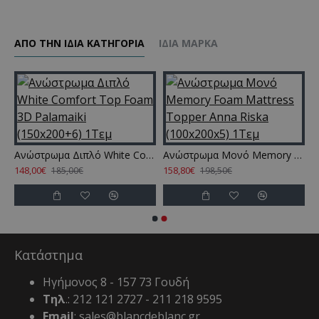
ΑΠΌ ΤΗΝ ΊΔΙΑ ΚΑΤΗΓΌΡΙΑ
ΊΔΙΑ ΜΆΡΚΑ
mfort Top Foam 3D Palamaiki (140x200+6) 1Τεμ
Ανώστρωμα Διπλό White Comfort Top Foam 3D Palamaiki (150x200+6) 1Τεμ
Ανώστρωμα Μονό Memory Foam Mattress Topper Anna Riska (100x200x5) 1Τεμ
148,00€
158,80€
185,00€
198,50€
Κατάστημα
Ηγήμονος 8 - 157 73 Γουδή
Τηλ
.: 212 121 2727 - 211 218 9595
Email
: sales@blancdeblanc.gr