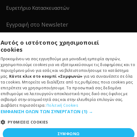
Ευρετήριο Κατασκευαστών
Εγγραφή στο Newsleter
Εγγραφείτε για νέα και ειδικές προσφορές!
Αυτός ο ιστότοπος χρησιμοποιεί
cookies
Προκειμένου να σας εγγυηθούμε μια μοναδική εμπειρία αγορών,
χρησιμοποιούμε cookies για να εξατομικεύσουμε τις διαφημίσεις και το
περιεχόμενο μόνο για εσάς και να βελτιστοποιήσουμε το κατάστημα
Εγγραφείτε
μας.
Κάντε κλικ στο κουμπί «Συμφωνώ»
για να συναινέσετε σε όλα
τα cookies. Μπορείτε να διαλέξετε από τις ρυθμίσεις ποια cookies μας
επιτρέπετε να χρησιμοποιήσουμε. Τα προσωπικά σας δεδομένα
επιθυμούμε να λειτουργούν αποκλειστικά προς δικό σας όφελος με
σεβασμό στην ατομικότητά σας και στην ελευθερία επιλογών σας.
Διαβάστε περισσότερα:
Πολιτική Cookies
ΕΜΦΑΝΙΣΗ ΟΛΩΝ ΤΩΝ ΣΥΝΕΡΓΑΤΩΝ
(1) →
Copyright © 2024, RE-EDITION IKE, All Rights Reserved
ΡΥΘΜΙΣΕΙΣ COOKIES
ΣΥΜΦΩΝΩ