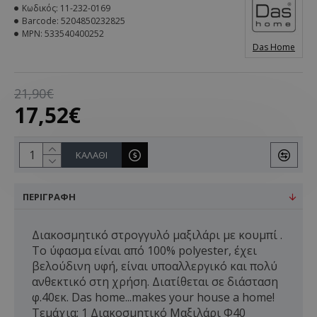
Κωδικός:
11-232-0169
Barcode:
5204850232825
MPN:
533540400252
Das Home
21,90€
17,52€
ΚΑΛΆΘΙ
ΠΕΡΙΓΡΑΦΉ
Διακοσμητικό στρογγυλό μαξιλάρι με κουμπί .
Tο ύφασμα είναι από 100% polyester, έχει
βελούδινη υφή, είναι υποαλλεργικό και πολύ
ανθεκτικό στη χρήση. Διατίθεται σε διάσταση
φ.40εκ. Das home...makes your house a home!
Τεμάχια: 1 Διακοσμητικό Μαξιλάρι Φ40