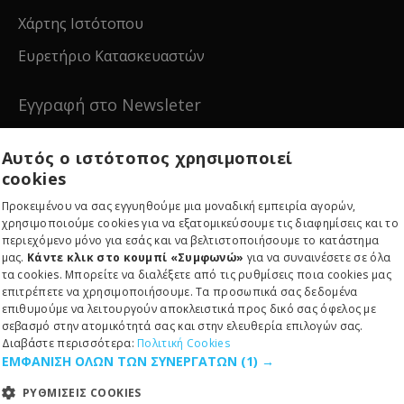
Χάρτης Ιστότοπου
Ευρετήριο Κατασκευαστών
Εγγραφή στο Newsleter
Εγγραφείτε για νέα και ειδικές προσφορές!
Αυτός ο ιστότοπος χρησιμοποιεί
cookies
Προκειμένου να σας εγγυηθούμε μια μοναδική εμπειρία αγορών,
χρησιμοποιούμε cookies για να εξατομικεύσουμε τις διαφημίσεις και το
περιεχόμενο μόνο για εσάς και να βελτιστοποιήσουμε το κατάστημα
Εγγραφείτε
μας.
Κάντε κλικ στο κουμπί «Συμφωνώ»
για να συναινέσετε σε όλα
τα cookies. Μπορείτε να διαλέξετε από τις ρυθμίσεις ποια cookies μας
επιτρέπετε να χρησιμοποιήσουμε. Τα προσωπικά σας δεδομένα
επιθυμούμε να λειτουργούν αποκλειστικά προς δικό σας όφελος με
σεβασμό στην ατομικότητά σας και στην ελευθερία επιλογών σας.
Διαβάστε περισσότερα:
Πολιτική Cookies
ΕΜΦΑΝΙΣΗ ΟΛΩΝ ΤΩΝ ΣΥΝΕΡΓΑΤΩΝ
(1) →
Copyright © 2024, RE-EDITION IKE, All Rights Reserved
ΡΥΘΜΙΣΕΙΣ COOKIES