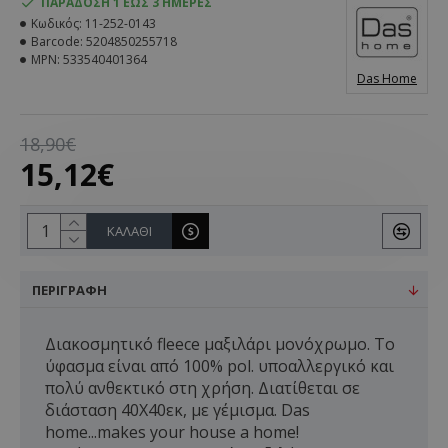
ΠΑΡΆΔΟΣΗ 1 ΈΩΣ 3 ΗΜΈΡΕΣ
Κωδικός:
11-252-0143
Barcode:
5204850255718
MPN:
533540401364
Das Home
18,90€
15,12€
ΚΑΛΆΘΙ
ΠΕΡΙΓΡΑΦΉ
Διακοσμητικό fleece μαξιλάρι μονόχρωμo. Tο
ύφασμα είναι από 100% pol. υποαλλεργικό και
πολύ ανθεκτικό στη χρήση. Διατίθεται σε
διάσταση 40Χ40εκ, με γέμισμα. Das
home...makes your house a home!