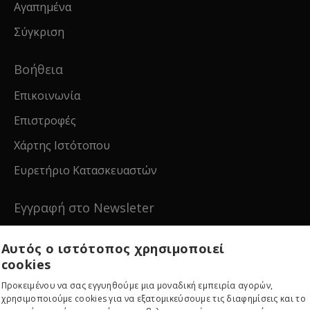
Αγαπημένα
Σύγκριση
Βοήθεια
Επικοινωνία
Επιστροφές
Χάρτης Ιστότοπου
Ευρετήριο Κατασκευαστών
Εγγραφή στο Newsleter
Εγγραφείτε για νέα και ειδικές προσφορές!
Αυτός ο ιστότοπος χρησιμοποιεί
cookies
Προκειμένου να σας εγγυηθούμε μια μοναδική εμπειρία αγορών,
χρησιμοποιούμε cookies για να εξατομικεύσουμε τις διαφημίσεις και το