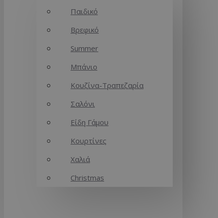
Παιδικό
Βρεφικό
Summer
Μπάνιο
Κουζίνα-Τραπεζαρία
Σαλόνι
Είδη Γάμου
Κουρτίνες
Χαλιά
Christmas