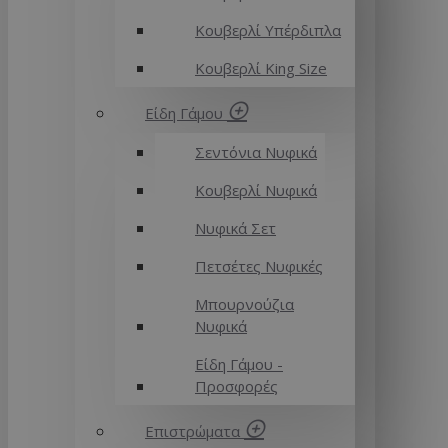
Κουβερλί Υπέρδιπλα
Κουβερλί King Size
Είδη Γάμου
Σεντόνια Νυφικά
Κουβερλί Νυφικά
Νυφικά Σετ
Πετσέτες Νυφικές
Μπουρνούζια
Νυφικά
Είδη Γάμου -
Προσφορές
Επιστρώματα