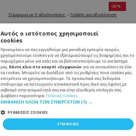
-26 %
Σύμφωνα με 0 αξιολογήσεις.
-
Γράψτε μια αξιολόγηση
Αυτός ο ιστότοπος χρησιμοποιεί
cookies
ΠΑΡΆΔΟΣΗ 1 ΈΩΣ 3 ΗΜΈΡΕΣ
Κωδικός:
51-251-0517
Προκειμένου να σας εγγυηθούμε μια μοναδική εμπειρία αγορών,
MPN:
261-310-2881
χρησιμοποιούμε cookies για να εξατομικεύσουμε τις διαφημίσεις και το
περιεχόμενο μόνο για εσάς και να βελτιστοποιήσουμε το κατάστημα
μας.
Κάντε κλικ στο κουμπί «Συμφωνώ»
για να συναινέσετε σε όλα
Rythmos
τα cookies. Μπορείτε να διαλέξετε από τις ρυθμίσεις ποια cookies μας
επιτρέπετε να χρησιμοποιήσουμε. Τα προσωπικά σας δεδομένα
επιθυμούμε να λειτουργούν αποκλειστικά προς δικό σας όφελος με
σεβασμό στην ατομικότητά σας και στην ελευθερία επιλογών σας.
7,40€
Διαβάστε περισσότερα:
Πολιτική Cookies
10,00€
ΕΜΦΑΝΙΣΗ ΟΛΩΝ ΤΩΝ ΣΥΝΕΡΓΑΤΩΝ
(1) →
ΡΥΘΜΙΣΕΙΣ COOKIES
ΣΥΜΦΩΝΩ
ΚΑΛΆΘΙ