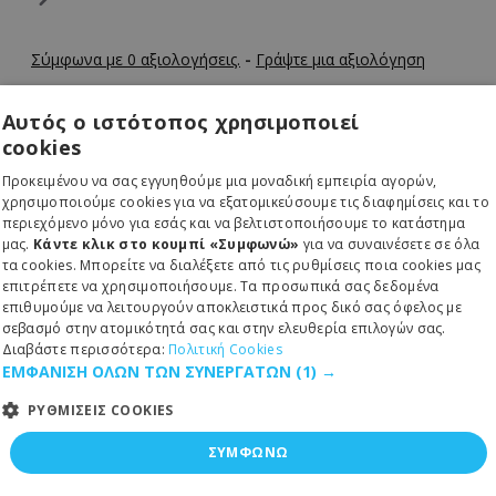
Σύμφωνα με 0 αξιολογήσεις.
-
Γράψτε μια αξιολόγηση
Αυτός ο ιστότοπος χρησιμοποιεί
cookies
ΠΑΡΆΔΟΣΗ 1 ΈΩΣ 3 ΗΜΈΡΕΣ
Κωδικός:
43-251-0108
Προκειμένου να σας εγγυηθούμε μια μοναδική εμπειρία αγορών,
χρησιμοποιούμε cookies για να εξατομικεύσουμε τις διαφημίσεις και το
Barcode:
8720553003311
περιεχόμενο μόνο για εσάς και να βελτιστοποιήσουμε το κατάστημα
MPN:
1314630746
μας.
Κάντε κλικ στο κουμπί «Συμφωνώ»
για να συναινέσετε σε όλα
τα cookies. Μπορείτε να διαλέξετε από τις ρυθμίσεις ποια cookies μας
Tiger
επιτρέπετε να χρησιμοποιήσουμε. Τα προσωπικά σας δεδομένα
επιθυμούμε να λειτουργούν αποκλειστικά προς δικό σας όφελος με
σεβασμό στην ατομικότητά σας και στην ελευθερία επιλογών σας.
16,70€
Διαβάστε περισσότερα:
Πολιτική Cookies
ΕΜΦΑΝΙΣΗ ΟΛΩΝ ΤΩΝ ΣΥΝΕΡΓΑΤΩΝ
(1) →
ΡΥΘΜΙΣΕΙΣ COOKIES
ΣΥΜΦΩΝΩ
ΚΑΛΆΘΙ