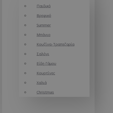
Παιδικό
Βρεφικό
Summer
Μπάνιο
Κουζίνα-Τραπεζαρία
Σαλόνι
Είδη Γάμου
Κουρτίνες
Χαλιά
Christmas