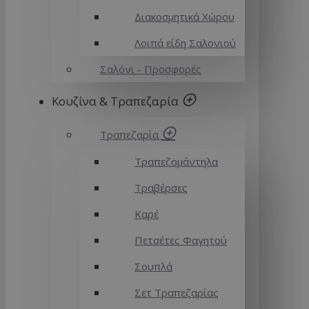
Διακοσμητικά Χώρου
Λοιπά είδη Σαλονιού
Σαλόνι - Προσφορές
Κουζίνα & Τραπεζαρία
Τραπεζαρία
Τραπεζομάντηλα
Τραβέρσες
Καρέ
Πετσέτες Φαγητού
Σουπλά
Σετ Τραπεζαρίας