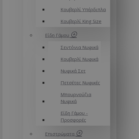
Κουβερλί Υπέρδιπλα
Κουβερλί King Size
Είδη Γάμου
Σεντόνια Νυφικά
Κουβερλί Νυφικά
Νυφικά Σετ
Πετσέτες Νυφικές
Μπουρνούζια
Νυφικά
Είδη Γάμου -
Προσφορές
Επιστρώματα