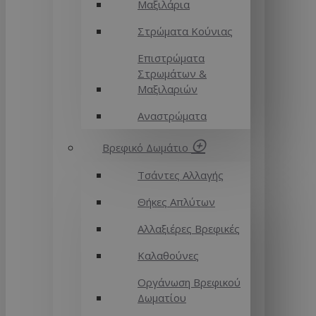
Μαξιλάρια
Στρώματα Κούνιας
Επιστρώματα
Στρωμάτων &
Μαξιλαριών
Αναστρώματα
Βρεφικό Δωμάτιο
Τσάντες Αλλαγής
Θήκες Απλύτων
Αλλαξιέρες Βρεφικές
Καλαθούνες
Οργάνωση Βρεφικού
Δωματίου