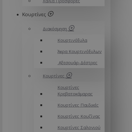
Χαλιά Προσφορές
Κουρτίνες
Διακόσμηση
Κουρτινόξυλα
Άκρα Κουρτινόξυλων
Αξεσουάρ-Δέστρες
Κουρτίνες
Κουρτίνες
Κρεβατοκάμαρας
Κουρτίνες Παιδικές
Κουρτίνες Κουζίνας
Κουρτίνες Σαλονιού