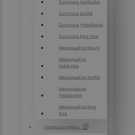
Σεντόνια Ημίδιπλα
Σεντόνια Διπλά
Σεντόνια Υπέρδιπλα
Σεντόνια King Size
Μεμονωμένα Μονά
Μεμονωμένα
Ημίδιπλα
Μεμονωμένα Διπλά
Μεμονωμένα
Υπέρδιπλα
Μεμονωμένα King
Size
Παπλωματοθήκες