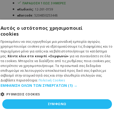
ΠΑΡΆΔΟΣΗ 1 ΈΩΣ 3 ΗΜΈΡΕΣ
Κωδικός:
12-261-0159
Barcode:
5204850253448
MPN:
287547317508
Αυτός ο ιστότοπος χρησιμοποιεί
cookies
Polo Club
Προκειμένου να σας εγγυηθούμε μια μοναδική εμπειρία αγορών,
χρησιμοποιούμε cookies για να εξατομικεύσουμε τις διαφημίσεις και το
περιεχόμενο μόνο για εσάς και να βελτιστοποιήσουμε το κατάστημα
103,20€
μας.
Κάντε κλικ στο κουμπί «Συμφωνώ»
για να συναινέσετε σε όλα
129,00€
τα cookies. Μπορείτε να διαλέξετε από τις ρυθμίσεις ποια cookies μας
επιτρέπετε να χρησιμοποιήσουμε. Τα προσωπικά σας δεδομένα
επιθυμούμε να λειτουργούν αποκλειστικά προς δικό σας όφελος με
σεβασμό στην ατομικότητά σας και στην ελευθερία επιλογών σας.
Διαβάστε περισσότερα:
Πολιτική Cookies
ΕΜΦΑΝΙΣΗ ΟΛΩΝ ΤΩΝ ΣΥΝΕΡΓΑΤΩΝ
(1) →
ΚΑΛΆΘΙ
ΡΥΘΜΙΣΕΙΣ COOKIES
ΣΥΜΦΩΝΩ