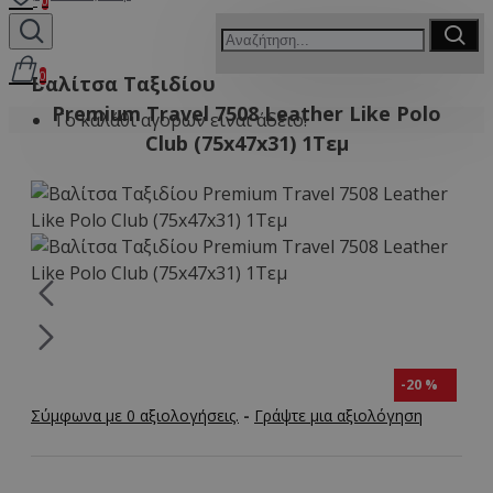
0
0
Βαλίτσα Ταξιδίου
Premium Travel 7508 Leather Like Polo
Το καλάθι αγορών είναι άδειο!
Club (75x47x31) 1Τεμ
-20 %
Σύμφωνα με 0 αξιολογήσεις.
-
Γράψτε μια αξιολόγηση