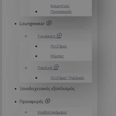
Κουρτίνες
Προσφορές
Loungewear
Γυναικεία
Πιτζάμες
Ρόμπες
Παιδικά
Πιτζάμες Παιδικές
Ξενοδοχειακός εξοπλισμός
Προσφορές
Κρεβατοκάμαρα