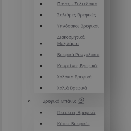
Πάνες - Σελτεδάκια
Σαλιάρες Βρεφικές
Υπνόσακοι Βρεφικοί
Διακοσμητικά
Μαξιλάρια
Βρεφικά Ρουχαλάκια
Κουρτίνες Βρεφικές
Χαλάκια Βρεφικά
Χαλιά Βρεφικά
Βρεφικό Μπάνιο
Πετσέτες Βρεφικές
Κάπες Βρεφικές