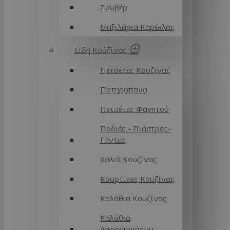
Σουβέρ
Μαξιλάρια Καρέκλας
Ειδη Κούζίνας
Πετσέτες Κουζίνας
Ποτηρόπανα
Πετσέτες Φαγητού
Ποδιές - Πιάστρες-
Γάντια
Χαλιά Κουζίνας
Κουρτίνες Κουζίνας
Καλάθια Κουζίνας
Καλάθια
Απορριμμάτων