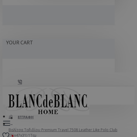
YOUR CART
212 121 2727
ΣΎΝΔΕΣΗ
ΕΓΓΡΑΦΉ
Βαλίτσα Ταξιδίου Premium Travel 7508 Leather Like Polo Club
(75x47x31) 1Τεμ