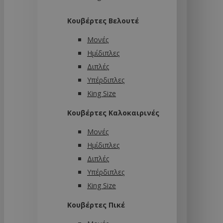
Κουβέρτες Βελουτέ
Μονές
Ημίδιπλες
Διπλές
Υπέρδιπλες
King Size
Κουβέρτες Καλοκαιρινές
Μονές
Ημίδιπλες
Διπλές
Υπέρδιπλες
King Size
Κουβέρτες Πικέ