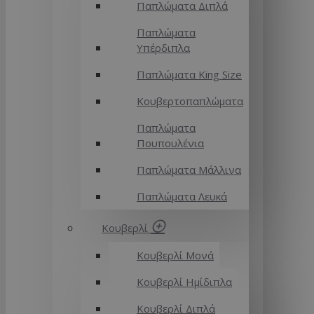
Παπλώματα Διπλά
Παπλώματα
Υπέρδιπλα
Παπλώματα King Size
Κουβερτοπαπλώματα
Παπλώματα
Πουπουλένια
Παπλώματα Μάλλινα
Παπλώματα Λευκά
Κουβερλί
Κουβερλί Μονά
Κουβερλί Ημίδιπλα
Κουβερλί Διπλά