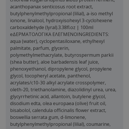
acanthopanax senticosus root extract,
butylphenylmethylpropional (lilial), a-iso methyl
ionone, linalool, hydroxyisohexyl 3-cyclohexene
carboxaldehyde (lyral).3.38fl.oz | 100ml
eΔΕΡΜΑΤΟΛΟΓΙΚΑ ΕΛΕΓΜΕΝΟINGREDIENTS:
aqua (water), cyclopentasiloxane, ethylhexyl
palmitate, parfum, glycerin,
polymethylmethacrylate, butyrospermum parkii
(shea butter), aloe barbadensis leaf juice,
phenoxyethanol, dipropylene glycol, propylene
glycol, tocopheryl acetate, panthenol,
acrylates/c10-30 alkyl acrylate crosspolymer,
oleth-20, triethanolamine, diazolidinyl urea, urea,
glycyrrhetinic acid, allantoin, butylene glycol,
disodium edta, olea europaea (olive) fruit oil,
bisabolol, calendula officinalis flower extract,
boswellia serrata gum, d-limonene,
butylphenylmethylpropional (lilial), coumarine,